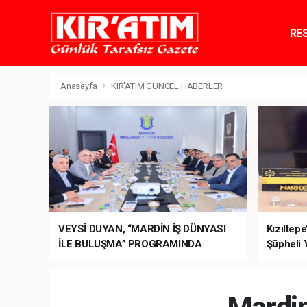
RE
TE
Anasayfa
KIR'ATIM GÜNCEL HABERLER
VEYSİ DUYAN, “MARDİN İŞ DÜNYASI
Kızıltep
İLE BULUŞMA” PROGRAMINDA
Şüpheli 
SEKTÖRÜN TALEPLERİNİ BAKAN
ŞİMŞEK’E İLETTİ