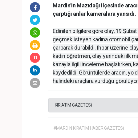
Mardin'in Mazıdağı ilçesinde arac
çarptığı anlar kameralara yansıdı.
Edinilen bilgilere göre olay, 19 Şuba
geçmek isteyen kadına otomobil çarp
çarparak durabildi. İhbar üzerine olay
kadın öğretmen, olay yerindeki ilk mü
kazayla ilgili inceleme başlatırken, 
kaydedildi. Görüntülerde aracın, yo
halindeki araçlara vurduğu görülüyor
KIR'ATIM GAZETESİ
#MARDİN KIRATIM HABER GAZETESİ