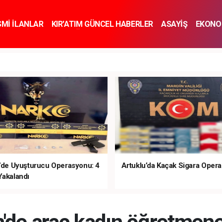
SMİ İLANLAR
KIR'ATIM GÜNCEL HABERLER
ASAYİŞ
EKONO
KNOLOJİ
SPOR
SAĞLIK
YAŞAM
İNSAN VE TOPLUM
SA
e’de Uyuşturucu Operasyonu: 4
Artuklu’da Kaçak Sigara Oper
Yakalandı