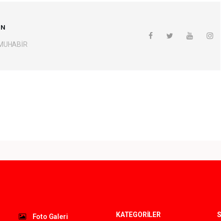
UN
 MUHABİR
KATEGORİLER
S
Foto Galeri