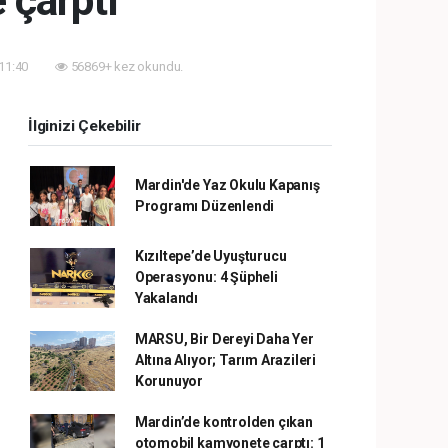
 çarptı
 11:40
56869+ kez okundu.
İlginizi Çekebilir
Mardin'de Yaz Okulu Kapanış
Programı Düzenlendi
Kızıltepe’de Uyuşturucu
Operasyonu: 4 Şüpheli
Yakalandı
MARSU, Bir Dereyi Daha Yer
Altına Alıyor; Tarım Arazileri
Korunuyor
Mardin’de kontrolden çıkan
otomobil kamyonete çarptı: 1