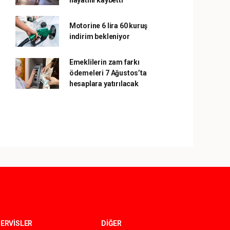
hayatını kaybetti
Motorine 6 lira 60 kuruş
indirim bekleniyor
Emeklilerin zam farkı
ödemeleri 7 Ağustos’ta
hesaplara yatırılacak
ERVİSLER
DİĞER