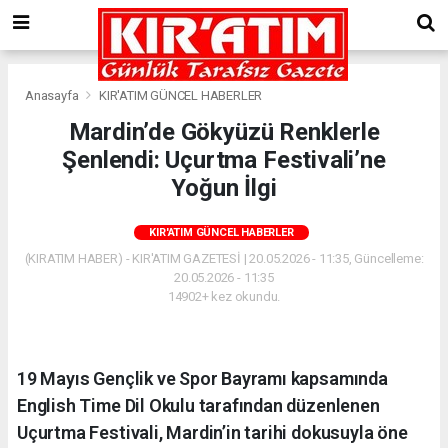
Anasayfa
KIR'ATIM GÜNCEL HABERLER
Mardin’de Gökyüzü Renklerle
Şenlendi: Uçurtma Festivali’ne
Yoğun İlgi
KIR'ATIM GÜNCEL HABERLER
(KIRATIM HABER) - KIR'ATIM GAZETESİ | 20.05.2026 - 11:35, Güncelleme:
20.05.2026 - 11:35
14902+ kez okundu.
19 Mayıs Gençlik ve Spor Bayramı kapsamında
English Time Dil Okulu tarafından düzenlenen
Uçurtma Festivali, Mardin’in tarihi dokusuyla öne