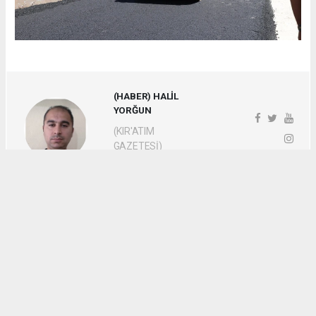
(HABER) HALİL
YORĞUN
(KIR'ATIM
GAZETESİ)
MUHABİR
haber paketi
haber scripti
haber yazılımı
Tüm hakları saklı tutulmaktadır.Copyright 2026©
Haber Yazılımı:
Web Aksiyon ®