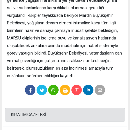
genelinde yağışların aralıklarla yer yer devam edebileceği, ani
sel ve su baskınlarına karşı dikkatli olunması gerektiği
vurgulandı. -Ekipler teyakkuzda bekliyor Mardin Büyükşehir
Belediyesi, yağışların devam etmesi ihtimaline karşı tüm ilgili
birimlerin hazır ve sahaya çıkmaya müsait şekilde beklediğini,
MARSU ekiplerinin ise içme suyu ve kanalizasyon hatlarında
oluşabilecek arızalara anında müdahale için nöbet sistemiyle
görev yaptığını bildirdi. Büyükşehir Belediyesi, vatandaşların can
ve mal güvenliği için çalışmaların aralıksız sürdürüleceğini
belirterek, olumsuzlukların en aza indirilmesi amacıyla tüm
imkânların seferber edildiğini kaydetti.
KIR'ATIM GAZETESİ