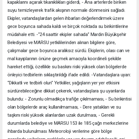
kapaklarını açarak tıkanıklıkları giderdi, - Ana arterlerde biriken
suyu temizleyerek trafik akışının normale dönmesini sağladı.
Ekipler, vatandaşlardan gelen ihbarları değerlendirmek üzere
gece boyunca sahada kaldı ve birçok noktada su birikintilerine
müdahale etti. -“24 saattir ekipler sahada” Mardin Büyükşehir
Belediyesi ve MARSU yetkililerinden alınan bilgilere göre,
çalışmalar gece boyunca aralıksız sürdü. Ekiplerin, olası can ve
mal kayıplarının önüne geçmek amacıyla koordineli şekilde
hareket ettiği, özellikle su baskını riski yüksek olan bölgelerde
önleyici tedbirlerin sıklaştırıldığı ifade edildi. -Vatandaşlara uyarı:
“Dikkatli ve tedbirli olun” Yetkililer, yağışların yer yer etkisini
sürdürebileceğine dikkat çekerek, vatandaşlara şu uyarılarda
bulundu: - Zorunlu olmadıkça trafiğe çıkılmaması, - Su birikintisi
olan bölgelerde araç kullanılmaması, - Dere yatakları ve su
taşkını riski yüksek alanlardan uzak durulması, - Gerekli
durumlarda belediye ve MARSU 153 ile 185 çağrı merkezlerine
ihbarda bulunulması. Meteoroloji verilerine göre bölge