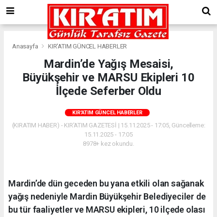
Anasayfa
KIR'ATIM GÜNCEL HABERLER
Mardin’de Yağış Mesaisi,
Büyükşehir ve MARSU Ekipleri 10
İlçede Seferber Oldu
KIR'ATIM GÜNCEL HABERLER
(KIRATIM HABER) - KIR'ATIM GAZETESİ | 15.11.2025 - 17:05, Güncelleme:
15.11.2025 - 17:05
8978+ kez okundu.
Mardin’de dün geceden bu yana etkili olan sağanak
yağış nedeniyle Mardin Büyükşehir Belediyeciler de
bu tür faaliyetler ve MARSU ekipleri, 10 ilçede olası