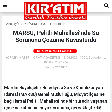
Anasayfa
KIR'ATIM GÜNCEL HABERLER
MARSU, Pelitli Mahallesi’nde Su
Sorununu Çözüme Kavuşturdu
KIR'ATIM GÜNCEL HABERLER
(KIRATIM HABER) - KIR'ATIM GAZETESİ | 18.08.2025 - 19:59, Güncelleme:
18.08.2025 - 19:59
10545+ kez okundu.
Mardin Büyükşehir Belediyesi Su ve Kanalizasyon
İdaresi (MARSU) Genel Müdürlüğü, Midyat ilçesine
bağlı kırsal Pelitli Mahallesi’nde bir süredir yaşanan
içme ve kullanma suyu sorununu, gerçekleştirdiği