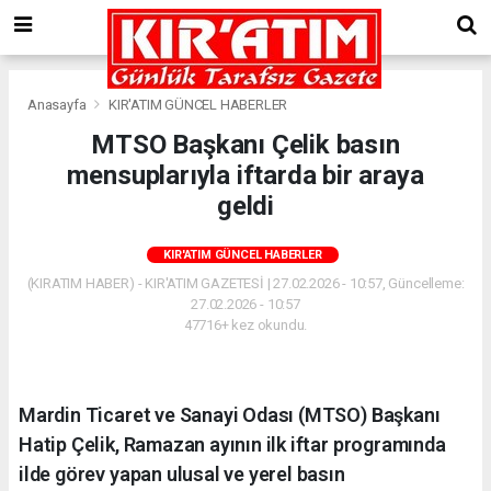
Anasayfa
KIR'ATIM GÜNCEL HABERLER
MTSO Başkanı Çelik basın
mensuplarıyla iftarda bir araya
geldi
KIR'ATIM GÜNCEL HABERLER
(KIRATIM HABER) - KIR'ATIM GAZETESİ | 27.02.2026 - 10:57, Güncelleme:
27.02.2026 - 10:57
47716+ kez okundu.
Mardin Ticaret ve Sanayi Odası (MTSO) Başkanı
Hatip Çelik, Ramazan ayının ilk iftar programında
ilde görev yapan ulusal ve yerel basın