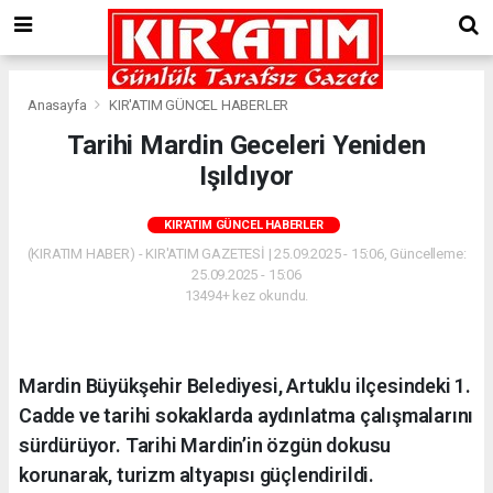
Anasayfa
KIR'ATIM GÜNCEL HABERLER
Tarihi Mardin Geceleri Yeniden
Işıldıyor
KIR'ATIM GÜNCEL HABERLER
(KIRATIM HABER) - KIR'ATIM GAZETESİ | 25.09.2025 - 15:06, Güncelleme:
25.09.2025 - 15:06
13494+ kez okundu.
Mardin Büyükşehir Belediyesi, Artuklu ilçesindeki 1.
Cadde ve tarihi sokaklarda aydınlatma çalışmalarını
sürdürüyor. Tarihi Mardin’in özgün dokusu
korunarak, turizm altyapısı güçlendirildi.