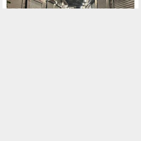
(HABER) HALİL
YORĞUN
(KIR'ATIM
GAZETESİ)
MUHABİR
haber paketi
haber scripti
haber yazılımı