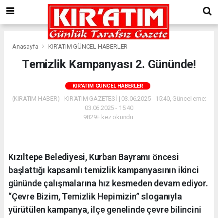
Anasayfa
KIR'ATIM GÜNCEL HABERLER
Temizlik Kampanyası 2. Gününde!
KIR'ATIM GÜNCEL HABERLER
(KIRATIM HABER) - KIR'ATIM GAZETESİ | 03.06.2025 - 15:40, Güncelleme:
03.06.2025 - 15:40
9829+ kez okundu.
Kızıltepe Belediyesi, Kurban Bayramı öncesi
başlattığı kapsamlı temizlik kampanyasının ikinci
gününde çalışmalarına hız kesmeden devam ediyor.
“Çevre Bizim, Temizlik Hepimizin” sloganıyla
yürütülen kampanya, ilçe genelinde çevre bilincini