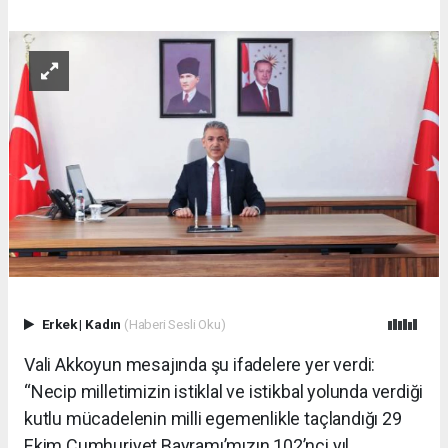
Erkek
|
Kadın
(Haberi Sesli Oku)
Vali Akkoyun mesajında şu ifadelere yer verdi:
“Necip milletimizin istiklal ve istikbal yolunda verdiği
kutlu mücadelenin milli egemenlikle taçlandığı 29
Ekim Cumhuriyet Bayramı’mızın 102’nci yıl