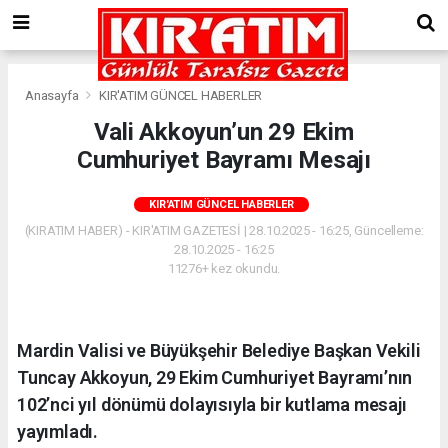
Anasayfa
KIR'ATIM GÜNCEL HABERLER
Vali Akkoyun’un 29 Ekim
Cumhuriyet Bayramı Mesajı
KIR'ATIM GÜNCEL HABERLER
(KIRATIM HABER) - KIR'ATIM GAZETESİ | 28.10.2025 - 16:25, Güncelleme:
28.10.2025 - 16:25
11276+ kez okundu.
Mardin Valisi ve Büyükşehir Belediye Başkan Vekili
Tuncay Akkoyun, 29 Ekim Cumhuriyet Bayramı’nın
102’nci yıl dönümü dolayısıyla bir kutlama mesajı
yayımladı.