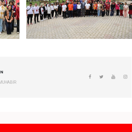
UN
 MUHABİR