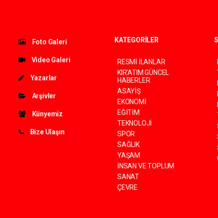
KATEGORİLER
S
Foto Galeri
Video Galeri
RESMİ İLANLAR
KIR'ATIM GÜNCEL
Yazarlar
HABERLER
ASAYİŞ
Arşivler
EKONOMİ
EĞİTİM
Künyemiz
TEKNOLOJİ
Bize Ulaşın
SPOR
SAĞLIK
YAŞAM
İNSAN VE TOPLUM
SANAT
ÇEVRE