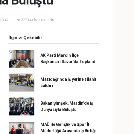
da Buluştu
 18:47
32714+ kez okundu.
İlginizi Çekebilir
AK Parti Mardin İlçe
Başkanları Savur’da Toplandı
Mazıdağı’nda iş yerine silahlı
saldırı
Bakan Şimşek, Mardin’de İş
Dünyasıyla Buluştu
MAÜ ile Gençlik ve Spor İl
Müdürlüğü Arasında İş Birliği