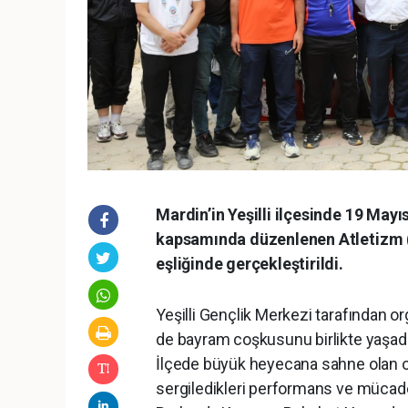
Mardin’in Yeşilli ilçesinde 19 May
kapsamında düzenlenen Atletizm (K
eşliğinde gerçekleştirildi.
Yeşilli Gençlik Merkezi tarafından o
de bayram coşkusunu birlikte yaşadı
İlçede büyük heyecana sahne olan 
sergiledikleri performans ve mücade