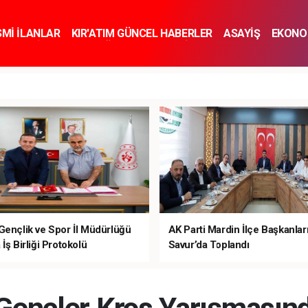
SMİ İLANLAR
KIR'ATIM GÜNCEL HABERLER
ASAYİŞ
EKONO
KNOLOJİ
SPOR
SAĞLIK
YAŞAM
İNSAN VE TOPLUM
SA
Gençlik ve Spor İl Müdürlüğü
AK Parti Mardin İlçe Başkanlar
İş Birliği Protokolü
Savur’da Toplandı