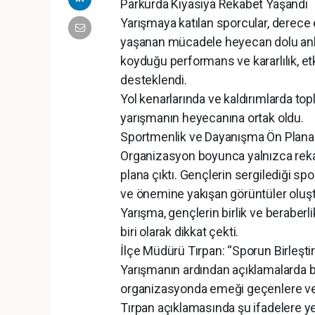
Parkurda Kıyasıya Rekabet Yaşandı
Yarışmaya katılan sporcular, derece
yaşanan mücadele heyecan dolu anla
koyduğu performans ve kararlılık, etki
desteklendi.
Yol kenarlarında ve kaldırımlarda to
yarışmanın heyecanına ortak oldu.
Sportmenlik ve Dayanışma Ön Plana 
Organizasyon boyunca yalnızca reka
plana çıktı. Gençlerin sergilediği s
ve önemine yakışan görüntüler oluş
Yarışma, gençlerin birlik ve beraber
biri olarak dikkat çekti.
İlçe Müdürü Tırpan: “Sporun Birleşti
Yarışmanın ardından açıklamalarda b
organizasyonda emeği geçenlere ve y
Tırpan açıklamasında şu ifadelere ye