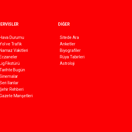
ERVİSLER
DİĞER
Hava Durumu
Sitede Ara
Yol ve Trafik
Anketler
Namaz Vakitleri
Biyografiler
Eczaneler
Rüya Tabirleri
Lig Fikstürü
Astroloji
Tarihte Bugün
Sinemalar
Seri İlanlar
Şehir Rehberi
Gazete Manşetleri