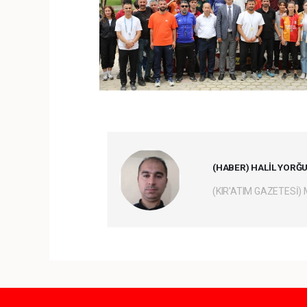
(HABER) HALİL YORĞ
(KIR'ATIM GAZETESİ)