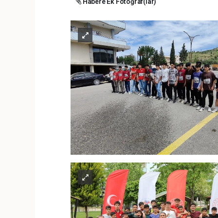
Habere Ek Fotoğraf(lar)