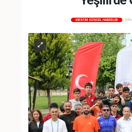
Yeşilli’d
(KIR
KIR'ATIM GÜNCEL HABERLER