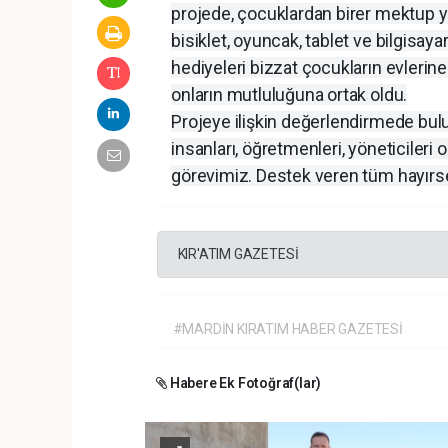
projede, çocuklardan birer mektup yaz
bisiklet, oyuncak, tablet ve bilgisaya
hediyeleri bizzat çocukların evlerine 
onların mutluluğuna ortak oldu.
Projeye ilişkin değerlendirmede bul
insanları, öğretmenleri, yöneticileri
görevimiz. Destek veren tüm hayırs
KIR'ATIM GAZETESİ
#MARDİN KIRATIM HABER GAZETESİ
Habere Ek Fotoğraf(lar)