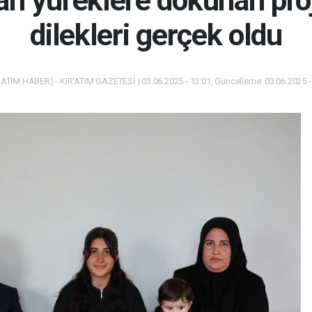
 yüreklere dokunan proje
dilekleri gerçek oldu
ATIM HABER) - KIR'ATIM GAZETESİ | 03.06.2025 - 13:01, Güncelleme: 03.06.2025 -