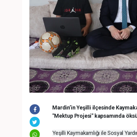
Mardin’in Yeşilli ilçesinde Kaym
"Mektup Projesi" kapsamında öksüz 
Yeşilli Kaymakamlığı ile Sosyal Yar