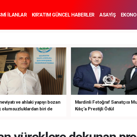
SMİ İLANLAR
KIR'ATIM GÜNCEL HABERLER
ASAYİŞ
EKONO
KNOLOJİ
SPOR
SAĞLIK
YAŞAM
İNSAN VE TOPLUM
SA
eviyatı ve ahlaki yapıyı bozan
Mardinli Fotoğraf Sanatçısı M
 olumsuzluklardan biri de
Kılıç’a Prestijli Ödül
mardır