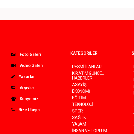
KATEGORİLER
S
Foto Galeri
Video Galeri
RESMİ İLANLAR
KIR'ATIM GÜNCEL
Yazarlar
HABERLER
ASAYİŞ
Arşivler
EKONOMİ
EĞİTİM
Künyemiz
TEKNOLOJİ
Bize Ulaşın
SPOR
SAĞLIK
YAŞAM
İNSAN VE TOPLUM