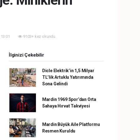
: Miniklerin
 13:01
9103+ kez okundu.
İlginizi Çekebilir
Dicle Elektrik’in 1,5 Milyar
TL’lik Artuklu Yatırımında
Sona Gelindi
Mardin 1969 Spor’dan Orta
Sahaya Hırvat Takviyesi
Mardin Büyük Aile Platformu
Resmen Kuruldu