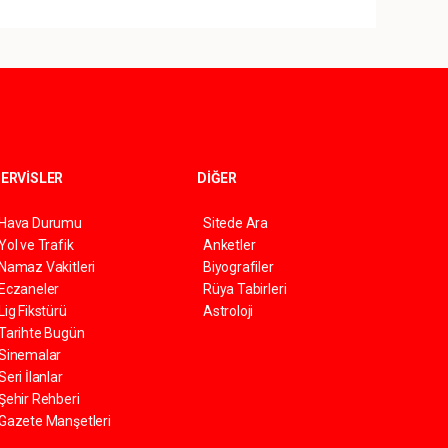
ERVİSLER
DİĞER
Hava Durumu
Sitede Ara
Yol ve Trafik
Anketler
Namaz Vakitleri
Biyografiler
Eczaneler
Rüya Tabirleri
Lig Fikstürü
Astroloji
Tarihte Bugün
Sinemalar
Seri İlanlar
Şehir Rehberi
Gazete Manşetleri