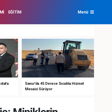
Mİ
EĞİTİM
Menü
NAT
ÇEVRE
ustafa
Savur’da 45 Derece Sıcakta Hizmet
Mesaisi Sürüyor