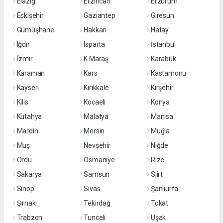
Elazığ
Erzincan
Erzurum
Eskişehir
Gaziantep
Giresun
Gümüşhane
Hakkari
Hatay
Iğdır
Isparta
İstanbul
İzmir
K.Maraş
Karabük
Karaman
Kars
Kastamonu
Kayseri
Kırıkkale
Kırşehir
Kilis
Kocaeli
Konya
Kütahya
Malatya
Manisa
Mardin
Mersin
Muğla
Muş
Nevşehir
Niğde
Ordu
Osmaniye
Rize
Sakarya
Samsun
Siirt
Sinop
Sivas
Şanlıurfa
Şırnak
Tekirdağ
Tokat
Trabzon
Tunceli
Uşak