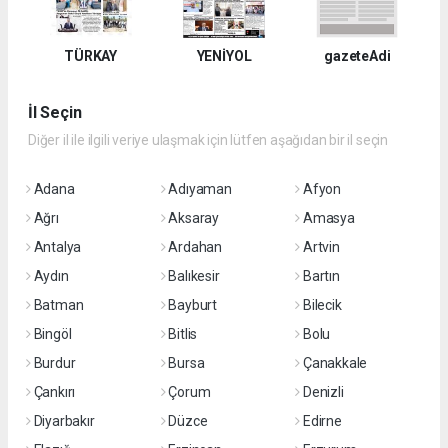
TÜRKAY
YENİYOL
gazeteAdi
İl Seçin
Diğer il ile ilgili veriye ulaşmak için lütfen aşağıdan bir il seçin
Adana
Adıyaman
Afyon
Ağrı
Aksaray
Amasya
Antalya
Ardahan
Artvin
Aydın
Balıkesir
Bartın
Batman
Bayburt
Bilecik
Bingöl
Bitlis
Bolu
Burdur
Bursa
Çanakkale
Çankırı
Çorum
Denizli
Diyarbakır
Düzce
Edirne