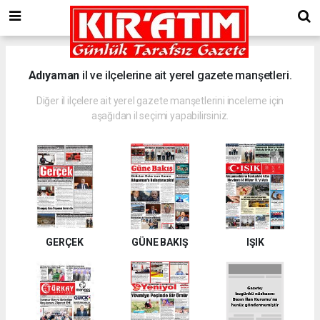
Adıyaman
il ve ilçelerine ait yerel gazete manşetleri.
Diğer il ilçelere ait yerel gazete manşetlerini inceleme için
aşağıdan il seçimi yapabilirsiniz.
GERÇEK
GÜNE BAKIŞ
IŞIK