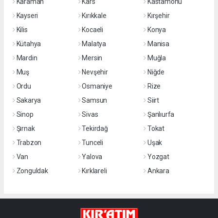
Karaman
Kars
Kastamonu
Kayseri
Kırıkkale
Kırşehir
Kilis
Kocaeli
Konya
Kütahya
Malatya
Manisa
Mardin
Mersin
Muğla
Muş
Nevşehir
Niğde
Ordu
Osmaniye
Rize
Sakarya
Samsun
Siirt
Sinop
Sivas
Şanlıurfa
Şırnak
Tekirdağ
Tokat
Trabzon
Tunceli
Uşak
Van
Yalova
Yozgat
Zonguldak
Kırklareli
Ankara