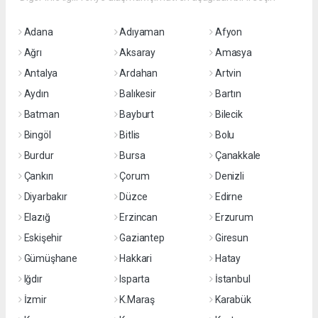
Adana
Adıyaman
Afyon
Ağrı
Aksaray
Amasya
Antalya
Ardahan
Artvin
Aydın
Balıkesir
Bartın
Batman
Bayburt
Bilecik
Bingöl
Bitlis
Bolu
Burdur
Bursa
Çanakkale
Çankırı
Çorum
Denizli
Diyarbakır
Düzce
Edirne
Elazığ
Erzincan
Erzurum
Eskişehir
Gaziantep
Giresun
Gümüşhane
Hakkari
Hatay
Iğdır
Isparta
İstanbul
İzmir
K.Maraş
Karabük