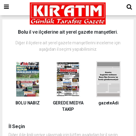
Bolu
il ve ilçelerine ait yerel gazete manşetleri.
Diğer il ilçelere ait yerel gazete manşetlerini inceleme için
aşağıdan il seçimi yapabilirsiniz.
BOLU NABIZ
GEREDE MEDYA
gazeteAdi
TAKİP
İl Seçin
Diğer il ile ilgili veriye ulaşmak için lütfen aşağıdan bir il seçin