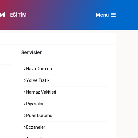
Mİ
EĞİTİM
Menü
NAT
ÇEVRE
Servisler
Hava Durumu
Yol ve Trafik
Namaz Vakitleri
Piyasalar
Puan Durumu
Eczaneler