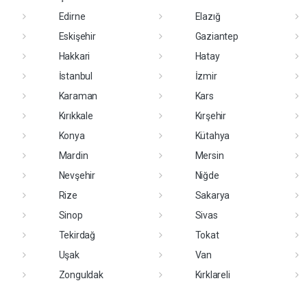
Edirne
Elazığ
Eskişehir
Gaziantep
Hakkari
Hatay
İstanbul
İzmir
Karaman
Kars
Kırıkkale
Kırşehir
Konya
Kütahya
Mardin
Mersin
Nevşehir
Niğde
Rize
Sakarya
Sinop
Sivas
Tekirdağ
Tokat
Uşak
Van
Zonguldak
Kırklareli