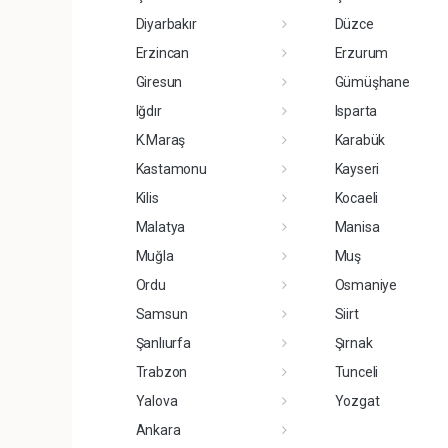
Diyarbakır
Düzce
Erzincan
Erzurum
Giresun
Gümüşhane
Iğdır
Isparta
K.Maraş
Karabük
Kastamonu
Kayseri
Kilis
Kocaeli
Malatya
Manisa
Muğla
Muş
Ordu
Osmaniye
Samsun
Siirt
Şanlıurfa
Şırnak
Trabzon
Tunceli
Yalova
Yozgat
Ankara