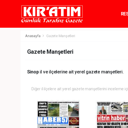
RE
TE
Anasayfa
Gazete Manşetleri
Gazete Manşetleri
Sinop
il ve ilçelerine ait yerel gazete manşetleri.
Diğer il ilçelere ait yerel gazete manşetlerini inceleme iç