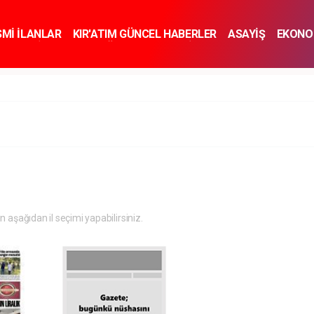
SMİ İLANLAR
KIR'ATIM GÜNCEL HABERLER
ASAYİŞ
EKONO
KNOLOJİ
SPOR
SAĞLIK
YAŞAM
İNSAN VE TOPLUM
SA
in aşağıdan il seçimi yapabilirsiniz.