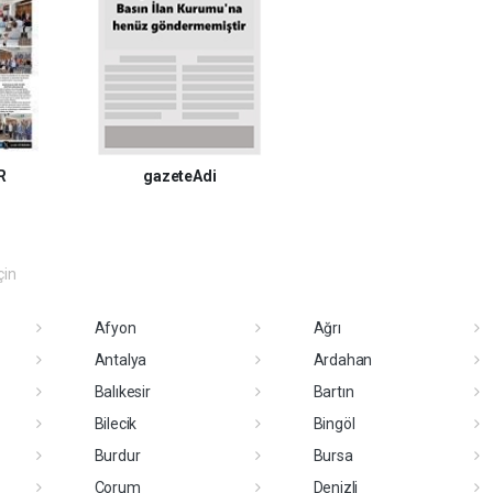
R
gazeteAdi
çin
Afyon
Ağrı
Antalya
Ardahan
Balıkesir
Bartın
Bilecik
Bingöl
Burdur
Bursa
Çorum
Denizli