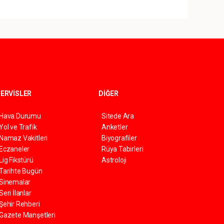
ERVİSLER
DİĞER
Hava Durumu
Sitede Ara
Yol ve Trafik
Anketler
Namaz Vakitleri
Biyografiler
Eczaneler
Rüya Tabirleri
Lig Fikstürü
Astroloji
Tarihte Bugün
Sinemalar
Seri İlanlar
Şehir Rehberi
Gazete Manşetleri