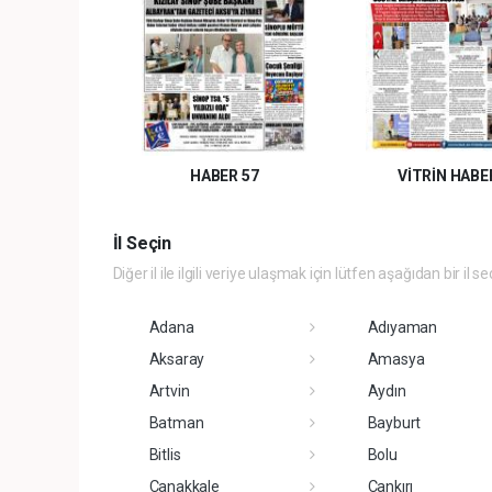
HABER 57
VİTRİN HABE
İl Seçin
Diğer il ile ilgili veriye ulaşmak için lütfen aşağıdan bir il se
Adana
Adıyaman
Aksaray
Amasya
Artvin
Aydın
Batman
Bayburt
Bitlis
Bolu
Çanakkale
Çankırı