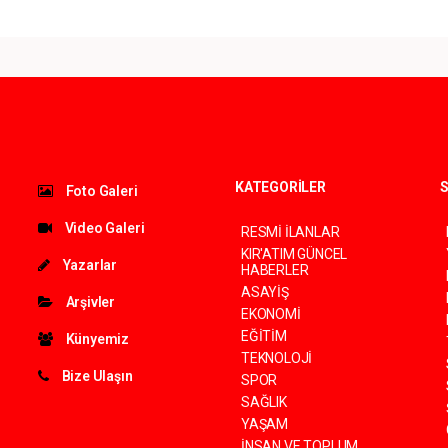
KATEGORİLER
S
Foto Galeri
Video Galeri
RESMİ İLANLAR
KIR'ATIM GÜNCEL
Yazarlar
HABERLER
ASAYİŞ
Arşivler
EKONOMİ
EĞİTİM
Künyemiz
TEKNOLOJİ
Bize Ulaşın
SPOR
SAĞLIK
YAŞAM
İNSAN VE TOPLUM