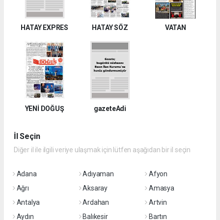
HATAY EXPRES
HATAY SÖZ
VATAN
YENİ DOĞUŞ
gazeteAdi
İl Seçin
Diğer il ile ilgili veriye ulaşmak için lütfen aşağıdan bir il seçin
Adana
Adıyaman
Afyon
Ağrı
Aksaray
Amasya
Antalya
Ardahan
Artvin
Aydın
Balıkesir
Bartın