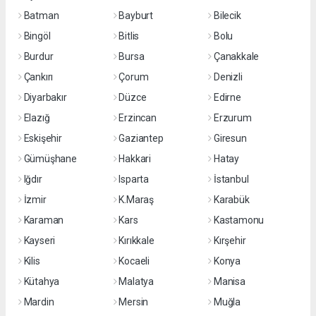
Batman
Bayburt
Bilecik
Bingöl
Bitlis
Bolu
Burdur
Bursa
Çanakkale
Çankırı
Çorum
Denizli
Diyarbakır
Düzce
Edirne
Elazığ
Erzincan
Erzurum
Eskişehir
Gaziantep
Giresun
Gümüşhane
Hakkari
Hatay
Iğdır
Isparta
İstanbul
İzmir
K.Maraş
Karabük
Karaman
Kars
Kastamonu
Kayseri
Kırıkkale
Kırşehir
Kilis
Kocaeli
Konya
Kütahya
Malatya
Manisa
Mardin
Mersin
Muğla