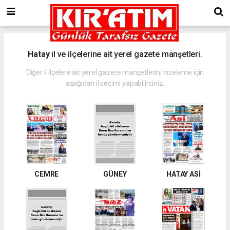
Hatay
il ve ilçelerine ait yerel gazete manşetleri.
Diğer il ilçelere ait yerel gazete manşetlerini inceleme için
aşağıdan il seçimi yapabilirsiniz.
CEMRE
GÜNEY
HATAY ASİ