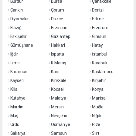
Burdur
Bursa
Çanakkale
Çankırı
Çorum
Denizli
Diyarbakır
Düzce
Edirne
Elazığ
Erzincan
Erzurum
Eskişehir
Gaziantep
Giresun
Gümüşhane
Hakkari
Hatay
Iğdır
Isparta
İstanbul
İzmir
K.Maraş
Karabük
Karaman
Kars
Kastamonu
Kayseri
Kırıkkale
Kırşehir
Kilis
Kocaeli
Konya
Kütahya
Malatya
Manisa
Mardin
Mersin
Muğla
Muş
Nevşehir
Niğde
Ordu
Osmaniye
Rize
Sakarya
Samsun
Siirt