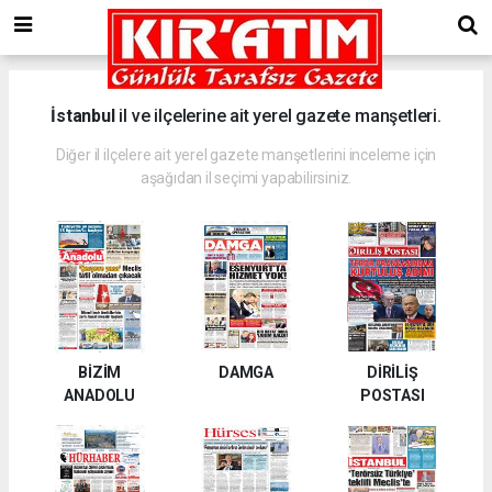
İstanbul
il ve ilçelerine ait yerel gazete manşetleri.
Diğer il ilçelere ait yerel gazete manşetlerini inceleme için
aşağıdan il seçimi yapabilirsiniz.
BİZİM
DAMGA
DİRİLİŞ
ANADOLU
POSTASI