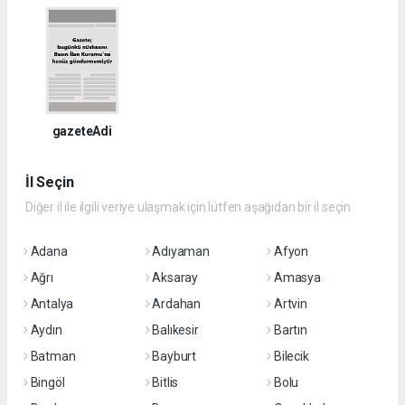
gazeteAdi
İl Seçin
Diğer il ile ilgili veriye ulaşmak için lütfen aşağıdan bir il seçin
Adana
Adıyaman
Afyon
Ağrı
Aksaray
Amasya
Antalya
Ardahan
Artvin
Aydın
Balıkesir
Bartın
Batman
Bayburt
Bilecik
Bingöl
Bitlis
Bolu