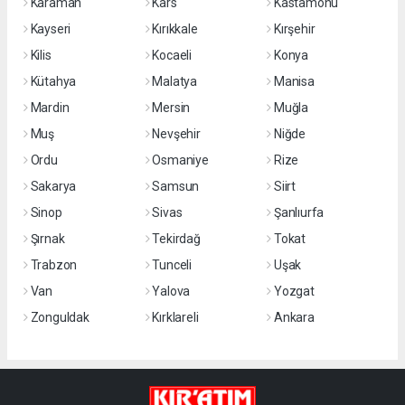
Karaman
Kars
Kastamonu
Kayseri
Kırıkkale
Kırşehir
Kilis
Kocaeli
Konya
Kütahya
Malatya
Manisa
Mardin
Mersin
Muğla
Muş
Nevşehir
Niğde
Ordu
Osmaniye
Rize
Sakarya
Samsun
Siirt
Sinop
Sivas
Şanlıurfa
Şırnak
Tekirdağ
Tokat
Trabzon
Tunceli
Uşak
Van
Yalova
Yozgat
Zonguldak
Kırklareli
Ankara