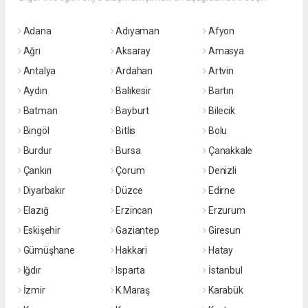
Adana
Adıyaman
Afyon
Ağrı
Aksaray
Amasya
Antalya
Ardahan
Artvin
Aydın
Balıkesir
Bartın
Batman
Bayburt
Bilecik
Bingöl
Bitlis
Bolu
Burdur
Bursa
Çanakkale
Çankırı
Çorum
Denizli
Diyarbakır
Düzce
Edirne
Elazığ
Erzincan
Erzurum
Eskişehir
Gaziantep
Giresun
Gümüşhane
Hakkari
Hatay
Iğdır
Isparta
İstanbul
İzmir
K.Maraş
Karabük