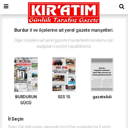
Burdur
il ve ilçelerine ait yerel gazete manşetleri.
Diğer il ilçelere ait yerel gazete manşetlerini inceleme için
aşağıdan il seçimi yapabilirsiniz.
BURDURUN
SES 15
gazeteAdi
GÜCÜ
İl Seçin
Diğer il ile ilgili veriye ulaşmak için lütfen aşağıdan bir il seçin