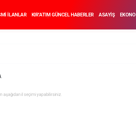
SMİ İLANLAR
KIR'ATIM GÜNCEL HABERLER
ASAYİŞ
EKONO
KNOLOJİ
SPOR
SAĞLIK
YAŞAM
İNSAN VE TOPLUM
SA
.
in aşağıdan il seçimi yapabilirsiniz.