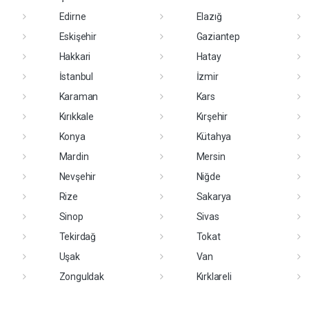
Edirne
Elazığ
Eskişehir
Gaziantep
Hakkari
Hatay
İstanbul
İzmir
Karaman
Kars
Kırıkkale
Kırşehir
Konya
Kütahya
Mardin
Mersin
Nevşehir
Niğde
Rize
Sakarya
Sinop
Sivas
Tekirdağ
Tokat
Uşak
Van
Zonguldak
Kırklareli