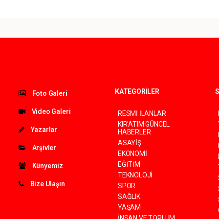
KATEGORİLER
S
Foto Galeri
Video Galeri
RESMİ İLANLAR
KIR'ATIM GÜNCEL
Yazarlar
HABERLER
ASAYİŞ
Arşivler
EKONOMİ
EĞİTİM
Künyemiz
TEKNOLOJİ
Bize Ulaşın
SPOR
SAĞLIK
YAŞAM
İNSAN VE TOPLUM