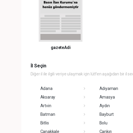
gazeteAdi
İl Seçin
Diğer il ile ilgili veriye ulaşmak için lütfen aşağıdan bir il se
Adana
Adıyaman
Aksaray
Amasya
Artvin
Aydın
Batman
Bayburt
Bitlis
Bolu
Çanakkale
Çankırı