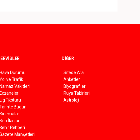
ERVİSLER
DİĞER
Hava Durumu
Sitede Ara
Yol ve Trafik
Anketler
Namaz Vakitleri
Biyografiler
Eczaneler
Rüya Tabirleri
Lig Fikstürü
Astroloji
Tarihte Bugün
Sinemalar
Seri İlanlar
Şehir Rehberi
Gazete Manşetleri