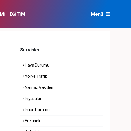
Mİ
EĞİTİM
Menü
NAT
ÇEVRE
Servisler
Hava Durumu
Yol ve Trafik
Namaz Vakitleri
Piyasalar
Puan Durumu
Eczaneler