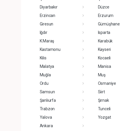
Diyarbakır
Düzce
Erzincan
Erzurum
Giresun
Gümüşhane
Iğdır
Isparta
K.Maraş
Karabük
Kastamonu
Kayseri
Kilis
Kocaeli
Malatya
Manisa
Muğla
Muş
Ordu
Osmaniye
Samsun
Siirt
Şanlıurfa
Şırnak
Trabzon
Tunceli
Yalova
Yozgat
Ankara