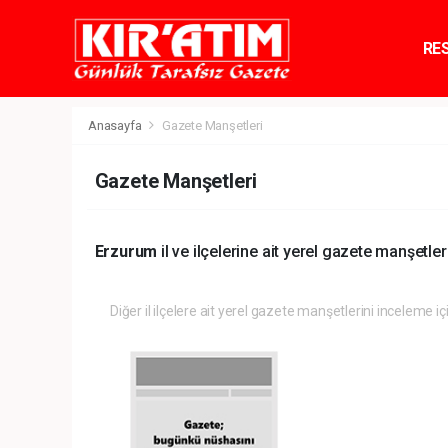
RE
TE
Anasayfa
Gazete Manşetleri
Gazete Manşetleri
Erzurum
il ve ilçelerine ait yerel gazete manşetleri
Diğer il ilçelere ait yerel gazete manşetlerini inceleme iç