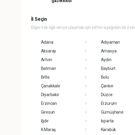
gazeteAdi
İl Seçin
Diğer il ile ilgili veriye ulaşmak için lütfen aşağıdan bir il se
Adana
Adıyaman
Aksaray
Amasya
Artvin
Aydın
Batman
Bayburt
Bitlis
Bolu
Çanakkale
Çankırı
Diyarbakır
Düzce
Erzincan
Erzurum
Giresun
Gümüşhane
Iğdır
Isparta
K.Maraş
Karabük