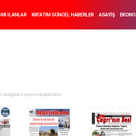
SMİ İLANLAR
KIR'ATIM GÜNCEL HABERLER
ASAYİŞ
EKONO
KNOLOJİ
SPOR
SAĞLIK
YAŞAM
İNSAN VE TOPLUM
SA
in aşağıdan il seçimi yapabilirsiniz.