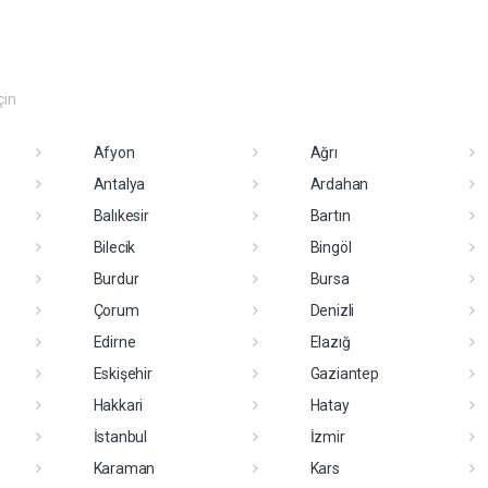
çin
Afyon
Ağrı
Antalya
Ardahan
Balıkesir
Bartın
Bilecik
Bingöl
Burdur
Bursa
Çorum
Denizli
Edirne
Elazığ
Eskişehir
Gaziantep
Hakkari
Hatay
İstanbul
İzmir
Karaman
Kars