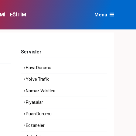
Mİ
EĞİTİM
Menü
NAT
ÇEVRE
Servisler
Hava Durumu
Yol ve Trafik
Namaz Vakitleri
Piyasalar
Puan Durumu
Eczaneler