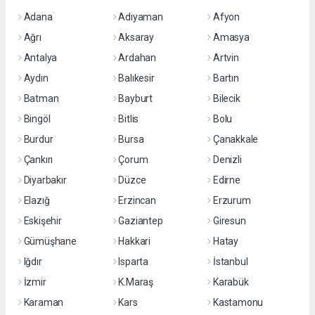
Adana
Adıyaman
Afyon
Ağrı
Aksaray
Amasya
Antalya
Ardahan
Artvin
Aydın
Balıkesir
Bartın
Batman
Bayburt
Bilecik
Bingöl
Bitlis
Bolu
Burdur
Bursa
Çanakkale
Çankırı
Çorum
Denizli
Diyarbakır
Düzce
Edirne
Elazığ
Erzincan
Erzurum
Eskişehir
Gaziantep
Giresun
Gümüşhane
Hakkari
Hatay
Iğdır
Isparta
İstanbul
İzmir
K.Maraş
Karabük
Karaman
Kars
Kastamonu