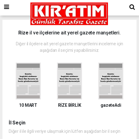
Rize
il ve ilçelerine ait yerel gazete manşetleri.
Diğer il ilçelere ait yerel gazete manşetlerini inceleme için
aşağıdan il seçimi yapabilirsiniz.
10 MART
RİZE BİRLİK
gazeteAdi
İl Seçin
Diğer il ile ilgili veriye ulaşmak için lütfen aşağıdan bir il seçin