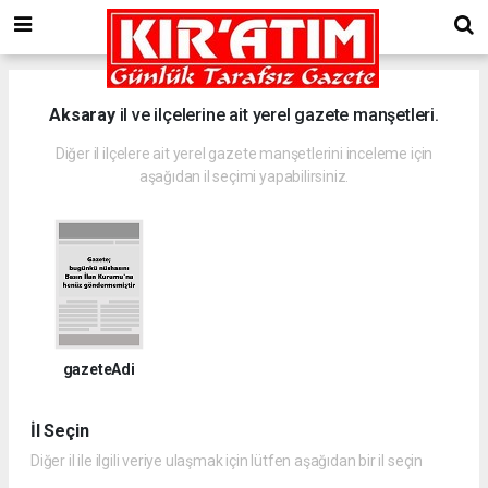
Aksaray
il ve ilçelerine ait yerel gazete manşetleri.
Diğer il ilçelere ait yerel gazete manşetlerini inceleme için
aşağıdan il seçimi yapabilirsiniz.
gazeteAdi
İl Seçin
Diğer il ile ilgili veriye ulaşmak için lütfen aşağıdan bir il seçin