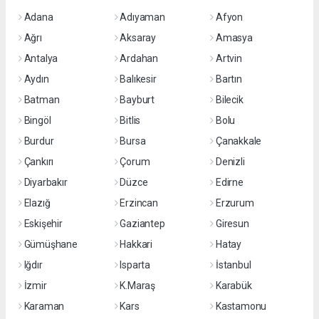
Adana
Adıyaman
Afyon
Ağrı
Aksaray
Amasya
Antalya
Ardahan
Artvin
Aydın
Balıkesir
Bartın
Batman
Bayburt
Bilecik
Bingöl
Bitlis
Bolu
Burdur
Bursa
Çanakkale
Çankırı
Çorum
Denizli
Diyarbakır
Düzce
Edirne
Elazığ
Erzincan
Erzurum
Eskişehir
Gaziantep
Giresun
Gümüşhane
Hakkari
Hatay
Iğdır
Isparta
İstanbul
İzmir
K.Maraş
Karabük
Karaman
Kars
Kastamonu