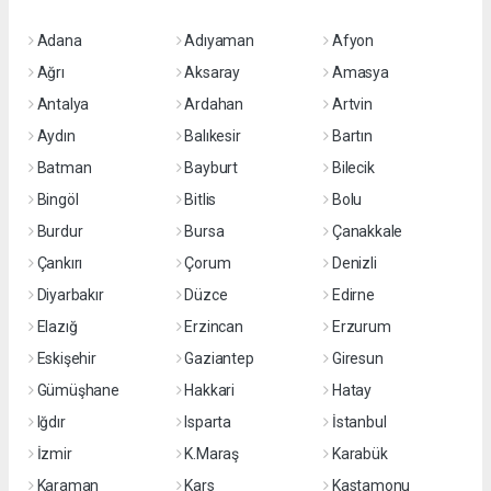
Adana
Adıyaman
Afyon
Ağrı
Aksaray
Amasya
Antalya
Ardahan
Artvin
Aydın
Balıkesir
Bartın
Batman
Bayburt
Bilecik
Bingöl
Bitlis
Bolu
Burdur
Bursa
Çanakkale
Çankırı
Çorum
Denizli
Diyarbakır
Düzce
Edirne
Elazığ
Erzincan
Erzurum
Eskişehir
Gaziantep
Giresun
Gümüşhane
Hakkari
Hatay
Iğdır
Isparta
İstanbul
İzmir
K.Maraş
Karabük
Karaman
Kars
Kastamonu