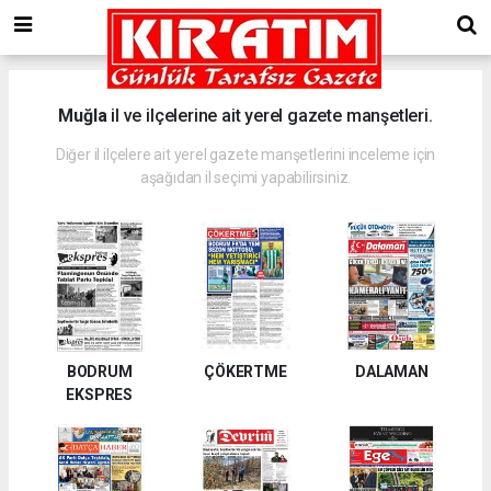
Muğla
il ve ilçelerine ait yerel gazete manşetleri.
Diğer il ilçelere ait yerel gazete manşetlerini inceleme için
aşağıdan il seçimi yapabilirsiniz.
BODRUM
ÇÖKERTME
DALAMAN
EKSPRES