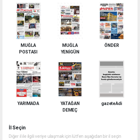
MUĞLA
MUĞLA
ÖNDER
POSTASI
YENİGÜN
YARIMADA
YATAĞAN
gazeteAdi
DEMEÇ
İl Seçin
Diğer il ile ilgili veriye ulaşmak için lütfen aşağıdan bir il seçin