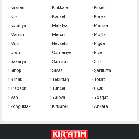
Kayseri
Kırıkkale
Kırşehir
Kilis
Kocaeli
Konya
Kütahya
Malatya
Manisa
Mardin
Mersin
Muğla
Muş
Nevşehir
Niğde
Ordu
Osmaniye
Rize
Sakarya
Samsun
Siirt
Sinop
Sivas
Şanlıurfa
Şırnak
Tekirdağ
Tokat
Trabzon
Tunceli
Uşak
Van
Yalova
Yozgat
Zonguldak
Kırklareli
Ankara