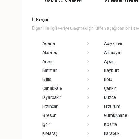
OSMANCIK HABER
SUNGURLU'NUN 
İl Seçin
Diğer il ile ilgili veriye ulaşmak için lütfen aşağıdan bir il se
Adana
Adıyaman
Aksaray
Amasya
Artvin
Aydın
Batman
Bayburt
Bitlis
Bolu
Çanakkale
Çankırı
Diyarbakır
Düzce
Erzincan
Erzurum
Giresun
Gümüşhane
Iğdır
Isparta
K.Maraş
Karabük