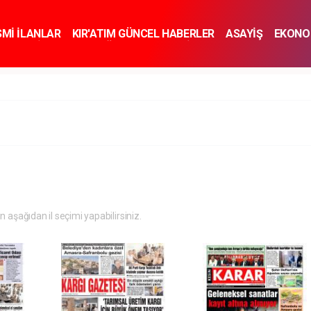
SMİ İLANLAR
KIR'ATIM GÜNCEL HABERLER
ASAYİŞ
EKONO
KNOLOJİ
SPOR
SAĞLIK
YAŞAM
İNSAN VE TOPLUM
SA
in aşağıdan il seçimi yapabilirsiniz.