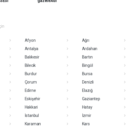
SESİ
gazeteAdi
çin
Afyon
Ağrı
Antalya
Ardahan
Balıkesir
Bartın
Bilecik
Bingöl
Burdur
Bursa
Çorum
Denizli
Edirne
Elazığ
Eskişehir
Gaziantep
Hakkari
Hatay
İstanbul
İzmir
Karaman
Kars