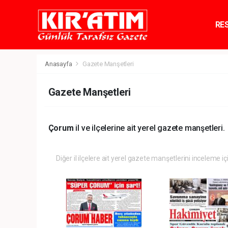
RE
TE
Anasayfa
Gazete Manşetleri
Gazete Manşetleri
Çorum
il ve ilçelerine ait yerel gazete manşetleri.
Diğer il ilçelere ait yerel gazete manşetlerini inceleme iç