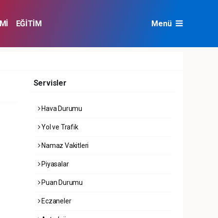
Mİ
EĞİTİM
Menü
NAT
ÇEVRE
Servisler
Hava Durumu
Yol ve Trafik
Namaz Vakitleri
Piyasalar
Puan Durumu
Eczaneler