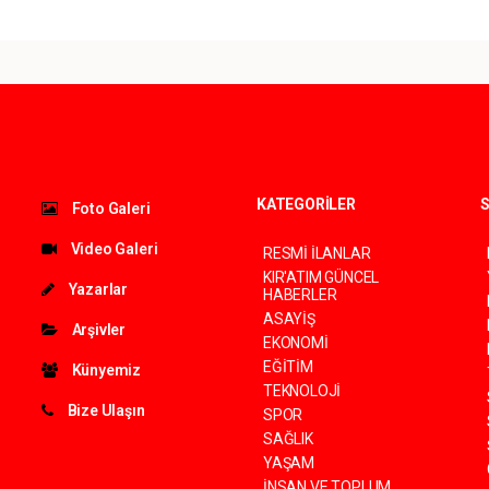
KATEGORİLER
S
Foto Galeri
Video Galeri
RESMİ İLANLAR
KIR'ATIM GÜNCEL
Yazarlar
HABERLER
ASAYİŞ
Arşivler
EKONOMİ
EĞİTİM
Künyemiz
TEKNOLOJİ
Bize Ulaşın
SPOR
SAĞLIK
YAŞAM
İNSAN VE TOPLUM