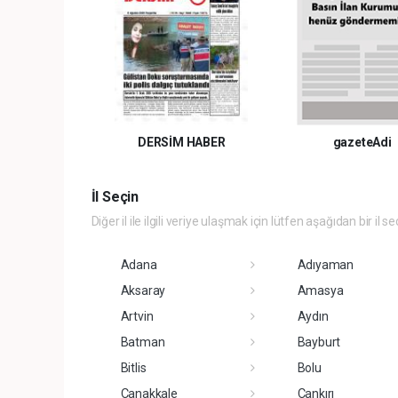
DERSİM HABER
gazeteAdi
İl Seçin
Diğer il ile ilgili veriye ulaşmak için lütfen aşağıdan bir il se
Adana
Adıyaman
Aksaray
Amasya
Artvin
Aydın
Batman
Bayburt
Bitlis
Bolu
Çanakkale
Çankırı