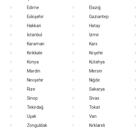
Edirne
Elazığ
Eskişehir
Gaziantep
Hakkari
Hatay
İstanbul
İzmir
Karaman
Kars
Kırıkkale
Kırşehir
Konya
Kütahya
Mardin
Mersin
Nevşehir
Niğde
Rize
Sakarya
Sinop
Sivas
Tekirdağ
Tokat
Uşak
Van
Zonguldak
Kırklareli