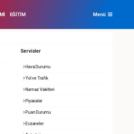
Mİ
EĞİTİM
Menü
NAT
ÇEVRE
Servisler
Hava Durumu
Yol ve Trafik
Namaz Vakitleri
Piyasalar
Puan Durumu
Eczaneler