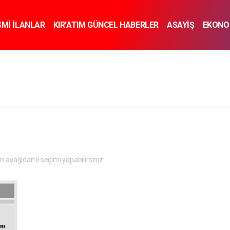
SMİ İLANLAR
KIR'ATIM GÜNCEL HABERLER
ASAYİŞ
EKONO
KNOLOJİ
SPOR
SAĞLIK
YAŞAM
İNSAN VE TOPLUM
SA
in aşağıdan il seçimi yapabilirsiniz.