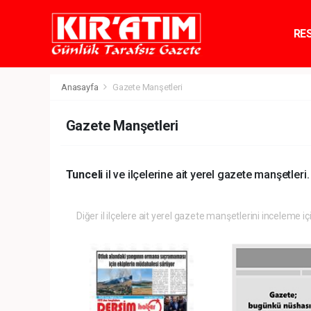
RE
TE
Anasayfa
Gazete Manşetleri
Gazete Manşetleri
Tunceli
il ve ilçelerine ait yerel gazete manşetleri.
Diğer il ilçelere ait yerel gazete manşetlerini inceleme iç