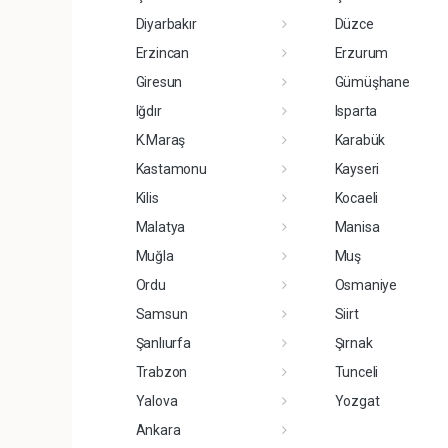
Diyarbakır
Düzce
Erzincan
Erzurum
Giresun
Gümüşhane
Iğdır
Isparta
K.Maraş
Karabük
Kastamonu
Kayseri
Kilis
Kocaeli
Malatya
Manisa
Muğla
Muş
Ordu
Osmaniye
Samsun
Siirt
Şanlıurfa
Şırnak
Trabzon
Tunceli
Yalova
Yozgat
Ankara