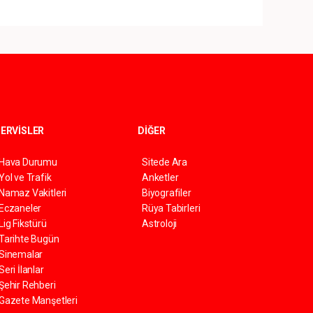
ERVİSLER
DİĞER
Hava Durumu
Sitede Ara
Yol ve Trafik
Anketler
Namaz Vakitleri
Biyografiler
Eczaneler
Rüya Tabirleri
Lig Fikstürü
Astroloji
Tarihte Bugün
Sinemalar
Seri İlanlar
Şehir Rehberi
Gazete Manşetleri