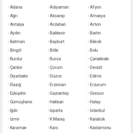
Adana
Adıyaman
Afyon
Ağrı
Aksaray
Amasya
Antalya
Ardahan
Artvin
Aydın
Balıkesir
Bartın
Batman
Bayburt
Bilecik
Bingöl
Bitlis
Bolu
Burdur
Bursa
Çanakkale
Çankırı
Çorum
Denizli
Diyarbakır
Düzce
Edirne
Elazığ
Erzincan
Erzurum
Eskişehir
Gaziantep
Giresun
Gümüşhane
Hakkari
Hatay
Iğdır
Isparta
İstanbul
İzmir
K.Maraş
Karabük
Karaman
Kars
Kastamonu