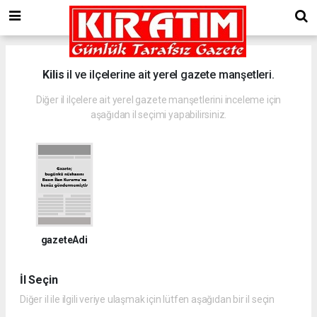
Kilis
il ve ilçelerine ait yerel gazete manşetleri.
Diğer il ilçelere ait yerel gazete manşetlerini inceleme için
aşağıdan il seçimi yapabilirsiniz.
gazeteAdi
İl Seçin
Diğer il ile ilgili veriye ulaşmak için lütfen aşağıdan bir il seçin