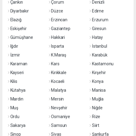
Çankırı
Çorum
Denizli
Diyarbakır
Düzce
Edirne
Elazığ
Erzincan
Erzurum
Eskişehir
Gaziantep
Giresun
Gümüşhane
Hakkari
Hatay
Iğdır
Isparta
İstanbul
İzmir
K.Maraş
Karabük
Karaman
Kars
Kastamonu
Kayseri
Kırıkkale
Kırşehir
Kilis
Kocaeli
Konya
Kütahya
Malatya
Manisa
Mardin
Mersin
Muğla
Muş
Nevşehir
Niğde
Ordu
Osmaniye
Rize
Sakarya
Samsun
Siirt
Sinop
Sivas
Şanlıurfa