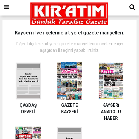
Kayseri
il ve ilçelerine ait yerel gazete manşetleri.
Diğer il ilçelere ait yerel gazete manşetlerini inceleme için
aşağıdan il seçimi yapabilirsiniz.
ÇAĞDAŞ
GAZETE
KAYSERİ
DEVELİ
KAYSERİ
ANADOLU
HABER