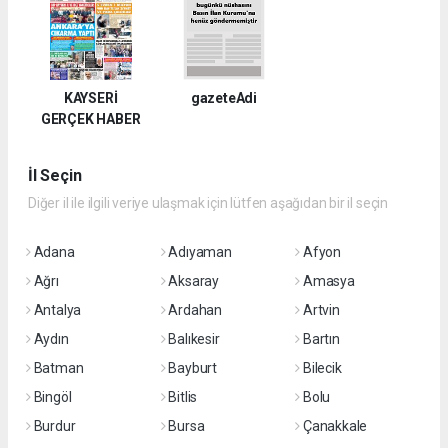
KAYSERİ
gazeteAdi
GERÇEK HABER
İl Seçin
Diğer il ile ilgili veriye ulaşmak için lütfen aşağıdan bir il seçin
Adana
Adıyaman
Afyon
Ağrı
Aksaray
Amasya
Antalya
Ardahan
Artvin
Aydın
Balıkesir
Bartın
Batman
Bayburt
Bilecik
Bingöl
Bitlis
Bolu
Burdur
Bursa
Çanakkale