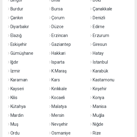
Bingöl
Bitlis
Bolu
Burdur
Bursa
Çanakkale
Çankırı
Çorum
Denizli
Diyarbakır
Düzce
Edirne
Elazığ
Erzincan
Erzurum
Eskişehir
Gaziantep
Giresun
Gümüşhane
Hakkari
Hatay
Iğdır
Isparta
İstanbul
İzmir
K.Maraş
Karabük
Karaman
Kars
Kastamonu
Kayseri
Kırıkkale
Kırşehir
Kilis
Kocaeli
Konya
Kütahya
Malatya
Manisa
Mardin
Mersin
Muğla
Muş
Nevşehir
Niğde
Ordu
Osmaniye
Rize