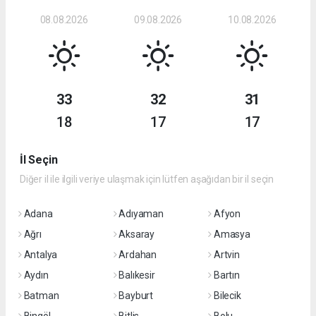
08.08.2026
09.08.2026
10.08.2026
33
32
31
18
17
17
İl Seçin
Diğer il ile ilgili veriye ulaşmak için lütfen aşağıdan bir il seçin
Adana
Adıyaman
Afyon
Ağrı
Aksaray
Amasya
Antalya
Ardahan
Artvin
Aydın
Balıkesir
Bartın
Batman
Bayburt
Bilecik