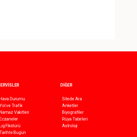
ERVİSLER
DİĞER
Hava Durumu
Sitede Ara
Yol ve Trafik
Anketler
Namaz Vakitleri
Biyografiler
Eczaneler
Rüya Tabirleri
Lig Fikstürü
Astroloji
Tarihte Bugün