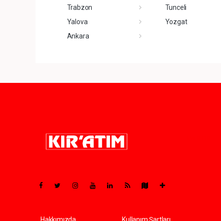
Trabzon
Tunceli
Yalova
Yozgat
Ankara
Pro-0.110
Hakkımızda
Kullanım Şartları