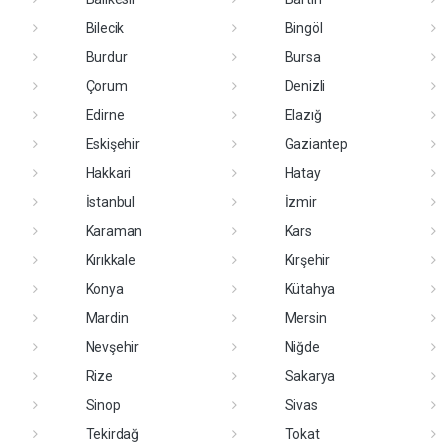
Bilecik
Bingöl
Burdur
Bursa
Çorum
Denizli
Edirne
Elazığ
Eskişehir
Gaziantep
Hakkari
Hatay
İstanbul
İzmir
Karaman
Kars
Kırıkkale
Kırşehir
Konya
Kütahya
Mardin
Mersin
Nevşehir
Niğde
Rize
Sakarya
Sinop
Sivas
Tekirdağ
Tokat