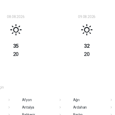
08.08.2026
09.08.2026
35
32
20
20
çin
Afyon
Ağrı
Antalya
Ardahan
Balıkesir
Bartın