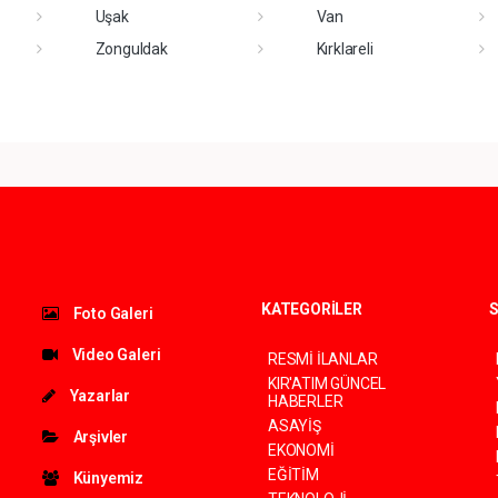
Uşak
Van
Zonguldak
Kırklareli
KATEGORİLER
S
Foto Galeri
Video Galeri
RESMİ İLANLAR
KIR'ATIM GÜNCEL
Yazarlar
HABERLER
ASAYİŞ
Arşivler
EKONOMİ
EĞİTİM
Künyemiz