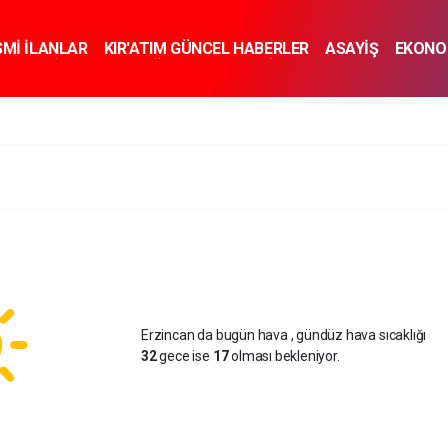
SMİ İLANLAR
KIR'ATIM GÜNCEL HABERLER
ASAYİŞ
EKONO
KNOLOJİ
SPOR
SAĞLIK
YAŞAM
İNSAN VE TOPLUM
SA
Erzincan da bugün hava
, gündüz hava sıcaklığı
32
gece ise
17
olması bekleniyor.