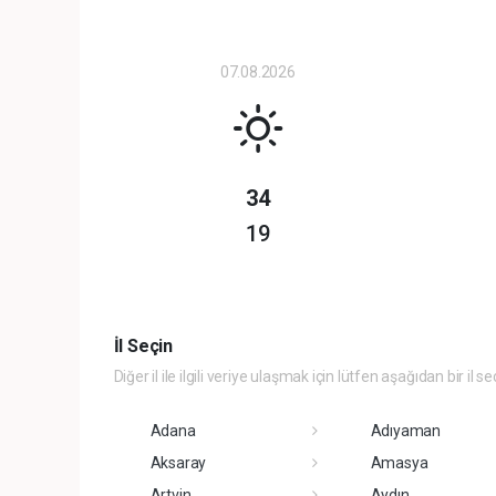
07.08.2026
34
19
İl Seçin
Diğer il ile ilgili veriye ulaşmak için lütfen aşağıdan bir il se
Adana
Adıyaman
Aksaray
Amasya
Artvin
Aydın