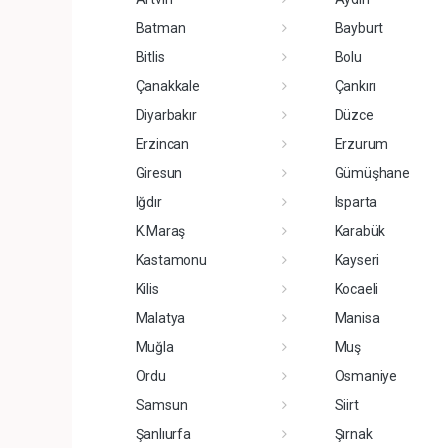
Batman
Bayburt
Bitlis
Bolu
Çanakkale
Çankırı
Diyarbakır
Düzce
Erzincan
Erzurum
Giresun
Gümüşhane
Iğdır
Isparta
K.Maraş
Karabük
Kastamonu
Kayseri
Kilis
Kocaeli
Malatya
Manisa
Muğla
Muş
Ordu
Osmaniye
Samsun
Siirt
Şanlıurfa
Şırnak