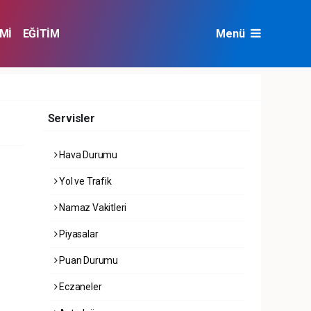
Mİ
EĞİTİM
Menü
NAT
ÇEVRE
Servisler
Hava Durumu
Yol ve Trafik
Namaz Vakitleri
Piyasalar
Puan Durumu
Eczaneler