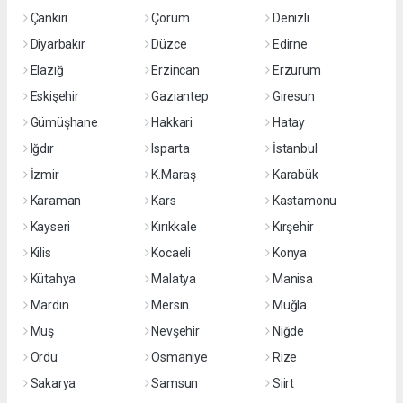
Çankırı
Çorum
Denizli
Diyarbakır
Düzce
Edirne
Elazığ
Erzincan
Erzurum
Eskişehir
Gaziantep
Giresun
Gümüşhane
Hakkari
Hatay
Iğdır
Isparta
İstanbul
İzmir
K.Maraş
Karabük
Karaman
Kars
Kastamonu
Kayseri
Kırıkkale
Kırşehir
Kilis
Kocaeli
Konya
Kütahya
Malatya
Manisa
Mardin
Mersin
Muğla
Muş
Nevşehir
Niğde
Ordu
Osmaniye
Rize
Sakarya
Samsun
Siirt