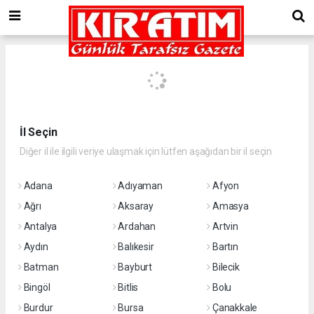
İl Seçin
Diğer il ile ilgili veriye ulaşmak için lütfen aşağıdan bir il seçin
Adana
Adıyaman
Afyon
Ağrı
Aksaray
Amasya
Antalya
Ardahan
Artvin
Aydın
Balıkesir
Bartın
Batman
Bayburt
Bilecik
Bingöl
Bitlis
Bolu
Burdur
Bursa
Çanakkale