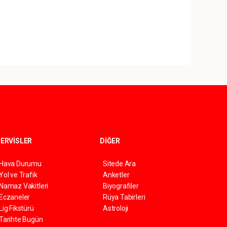
ERVİSLER
DİĞER
Hava Durumu
Sitede Ara
Yol ve Trafik
Anketler
Namaz Vakitleri
Biyografiler
Eczaneler
Rüya Tabirleri
Lig Fikstürü
Astroloji
Tarihte Bugün