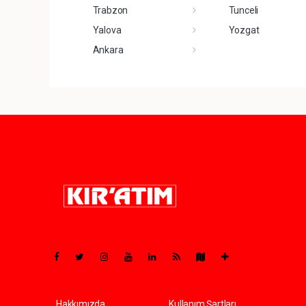
Trabzon
Tunceli
Yalova
Yozgat
Ankara
Pro-0.165
Hakkımızda
Kullanım Şartları