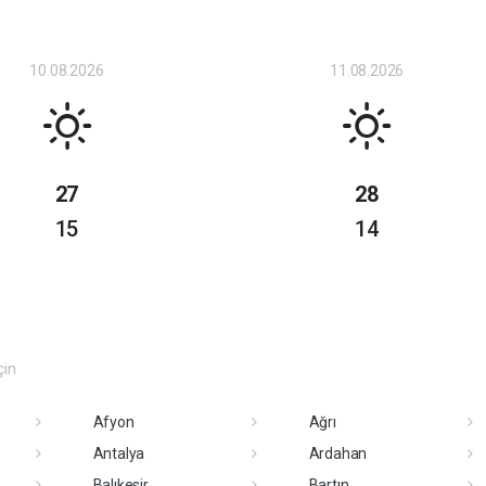
10.08.2026
11.08.2026
27
28
15
14
çin
Afyon
Ağrı
Antalya
Ardahan
Balıkesir
Bartın