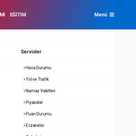
Mİ
EĞİTİM
Menü
NAT
ÇEVRE
Servisler
Hava Durumu
Yol ve Trafik
Namaz Vakitleri
Piyasalar
Puan Durumu
Eczaneler