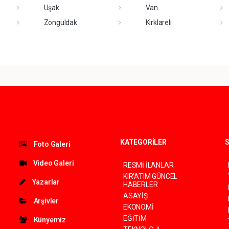
Uşak
Van
Zonguldak
Kırklareli
KATEGORİLER
S
Foto Galeri
Video Galeri
RESMİ İLANLAR
KIR'ATIM GÜNCEL
Yazarlar
HABERLER
ASAYİŞ
Arşivler
EKONOMİ
EĞİTİM
Künyemiz