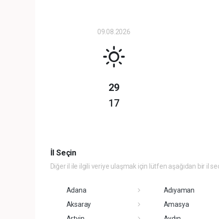
09.08.2026
29
17
İl Seçin
Diğer il ile ilgili veriye ulaşmak için lütfen aşağıdan bir il se
Adana
Adıyaman
Aksaray
Amasya
Artvin
Aydın