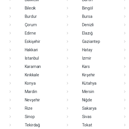
Bilecik
Bingöl
Burdur
Bursa
Çorum
Denizli
Edirne
Elazığ
Eskişehir
Gaziantep
Hakkari
Hatay
İstanbul
İzmir
Karaman
Kars
Kırıkkale
Kırşehir
Konya
Kütahya
Mardin
Mersin
Nevşehir
Niğde
Rize
Sakarya
Sinop
Sivas
Tekirdağ
Tokat