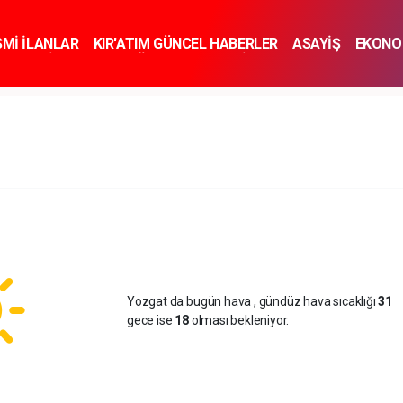
SMİ İLANLAR
KIR'ATIM GÜNCEL HABERLER
ASAYİŞ
EKONO
KNOLOJİ
SPOR
SAĞLIK
YAŞAM
İNSAN VE TOPLUM
SA
Yozgat da bugün hava
, gündüz hava sıcaklığı
31
gece ise
18
olması bekleniyor.