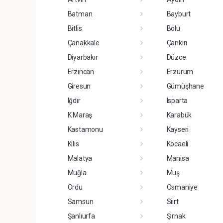
Batman
Bayburt
Bitlis
Bolu
Çanakkale
Çankırı
Diyarbakır
Düzce
Erzincan
Erzurum
Giresun
Gümüşhane
Iğdır
Isparta
K.Maraş
Karabük
Kastamonu
Kayseri
Kilis
Kocaeli
Malatya
Manisa
Muğla
Muş
Ordu
Osmaniye
Samsun
Siirt
Şanlıurfa
Şırnak