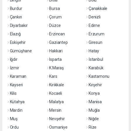
Bingöl
Bitlis
Bolu
Burdur
Bursa
Çanakkale
Çankırı
Çorum
Denizli
Diyarbakır
Düzce
Edirne
Elazığ
Erzincan
Erzurum
Eskişehir
Gaziantep
Giresun
Gümüşhane
Hakkari
Hatay
Iğdır
Isparta
İstanbul
İzmir
K.Maraş
Karabük
Karaman
Kars
Kastamonu
Kayseri
Kırıkkale
Kırşehir
Kilis
Kocaeli
Konya
Kütahya
Malatya
Manisa
Mardin
Mersin
Muğla
Muş
Nevşehir
Niğde
Ordu
Osmaniye
Rize