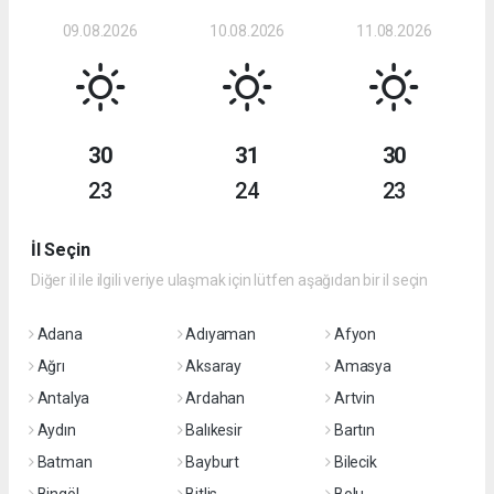
09.08.2026
10.08.2026
11.08.2026
30
31
30
23
24
23
İl Seçin
Diğer il ile ilgili veriye ulaşmak için lütfen aşağıdan bir il seçin
Adana
Adıyaman
Afyon
Ağrı
Aksaray
Amasya
Antalya
Ardahan
Artvin
Aydın
Balıkesir
Bartın
Batman
Bayburt
Bilecik