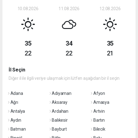
10.08.2026
11.08.2026
12.08.2026
35
34
35
22
22
21
İl Seçin
Diğer il ile ilgili veriye ulaşmak için lütfen aşağıdan bir il seçin
Adana
Adıyaman
Afyon
Ağrı
Aksaray
Amasya
Antalya
Ardahan
Artvin
Aydın
Balıkesir
Bartın
Batman
Bayburt
Bilecik