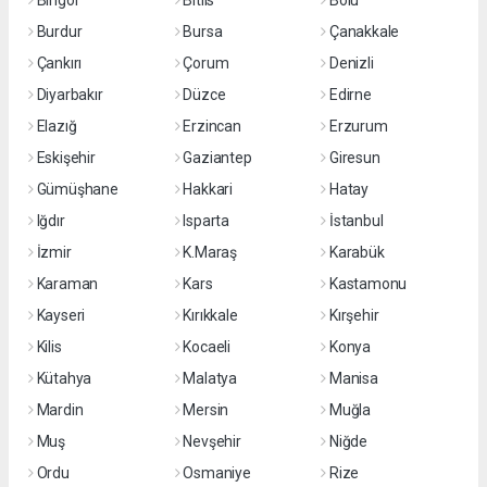
Bingöl
Bitlis
Bolu
Burdur
Bursa
Çanakkale
Çankırı
Çorum
Denizli
Diyarbakır
Düzce
Edirne
Elazığ
Erzincan
Erzurum
Eskişehir
Gaziantep
Giresun
Gümüşhane
Hakkari
Hatay
Iğdır
Isparta
İstanbul
İzmir
K.Maraş
Karabük
Karaman
Kars
Kastamonu
Kayseri
Kırıkkale
Kırşehir
Kilis
Kocaeli
Konya
Kütahya
Malatya
Manisa
Mardin
Mersin
Muğla
Muş
Nevşehir
Niğde
Ordu
Osmaniye
Rize