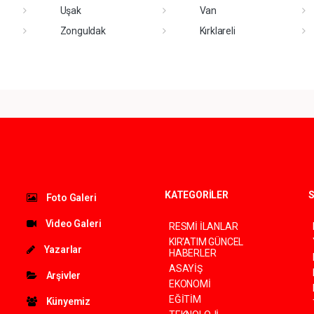
Uşak
Van
Zonguldak
Kırklareli
KATEGORİLER
S
Foto Galeri
Video Galeri
RESMİ İLANLAR
KIR'ATIM GÜNCEL
Yazarlar
HABERLER
ASAYİŞ
Arşivler
EKONOMİ
EĞİTİM
Künyemiz