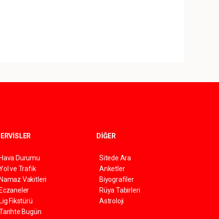
ERVİSLER
DİĞER
Hava Durumu
Sitede Ara
Yol ve Trafik
Anketler
Namaz Vakitleri
Biyografiler
Eczaneler
Rüya Tabirleri
Lig Fikstürü
Astroloji
Tarihte Bugün