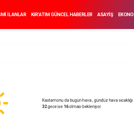
SMİ İLANLAR
KIR'ATIM GÜNCEL HABERLER
ASAYİŞ
EKONO
KNOLOJİ
SPOR
SAĞLIK
YAŞAM
İNSAN VE TOPLUM
SA
Kastamonu da bugün hava
, gündüz hava sıcaklığı
32
gece ise
16
olması bekleniyor.