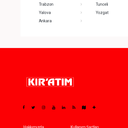
Trabzon
Tunceli
Yalova
Yozgat
Ankara
Pro-0.134
Hakkımızda
Kullanım Şartları