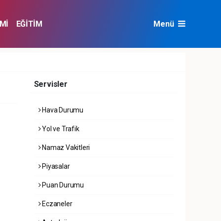
Mİ
EĞİTİM
Menü
NAT
ÇEVRE
Servisler
Hava Durumu
Yol ve Trafik
Namaz Vakitleri
Piyasalar
Puan Durumu
Eczaneler