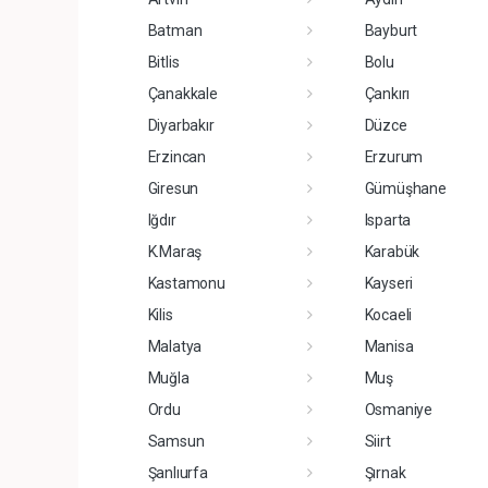
Batman
Bayburt
Bitlis
Bolu
Çanakkale
Çankırı
Diyarbakır
Düzce
Erzincan
Erzurum
Giresun
Gümüşhane
Iğdır
Isparta
K.Maraş
Karabük
Kastamonu
Kayseri
Kilis
Kocaeli
Malatya
Manisa
Muğla
Muş
Ordu
Osmaniye
Samsun
Siirt
Şanlıurfa
Şırnak