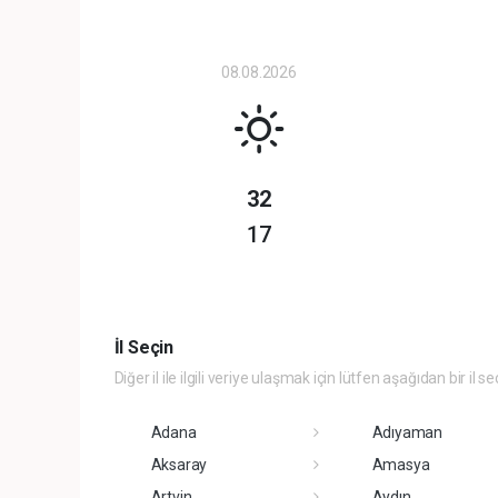
08.08.2026
32
17
İl Seçin
Diğer il ile ilgili veriye ulaşmak için lütfen aşağıdan bir il se
Adana
Adıyaman
Aksaray
Amasya
Artvin
Aydın