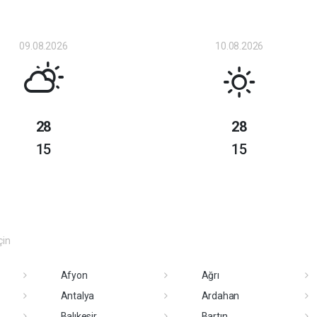
09.08.2026
10.08.2026
28
28
15
15
çin
Afyon
Ağrı
Antalya
Ardahan
Balıkesir
Bartın