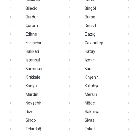
Bilecik
Bingöl
Burdur
Bursa
Çorum
Denizli
Edirne
Elazığ
Eskişehir
Gaziantep
Hakkari
Hatay
İstanbul
İzmir
Karaman
Kars
Kırıkkale
Kırşehir
Konya
Kütahya
Mardin
Mersin
Nevşehir
Niğde
Rize
Sakarya
Sinop
Sivas
Tekirdağ
Tokat