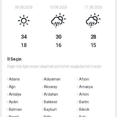
09.08.2026
10.08.2026
11.08.2026
34
30
28
18
16
15
İl Seçin
Diğer il ile ilgili veriye ulaşmak için lütfen aşağıdan bir il seçin
Adana
Adıyaman
Afyon
Ağrı
Aksaray
Amasya
Antalya
Ardahan
Artvin
Aydın
Balıkesir
Bartın
Batman
Bayburt
Bilecik