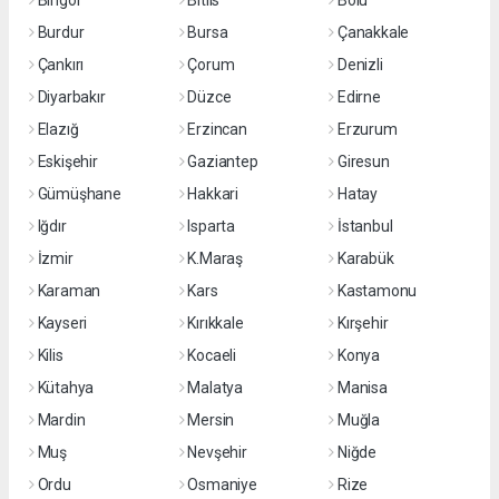
Bingöl
Bitlis
Bolu
Burdur
Bursa
Çanakkale
Çankırı
Çorum
Denizli
Diyarbakır
Düzce
Edirne
Elazığ
Erzincan
Erzurum
Eskişehir
Gaziantep
Giresun
Gümüşhane
Hakkari
Hatay
Iğdır
Isparta
İstanbul
İzmir
K.Maraş
Karabük
Karaman
Kars
Kastamonu
Kayseri
Kırıkkale
Kırşehir
Kilis
Kocaeli
Konya
Kütahya
Malatya
Manisa
Mardin
Mersin
Muğla
Muş
Nevşehir
Niğde
Ordu
Osmaniye
Rize