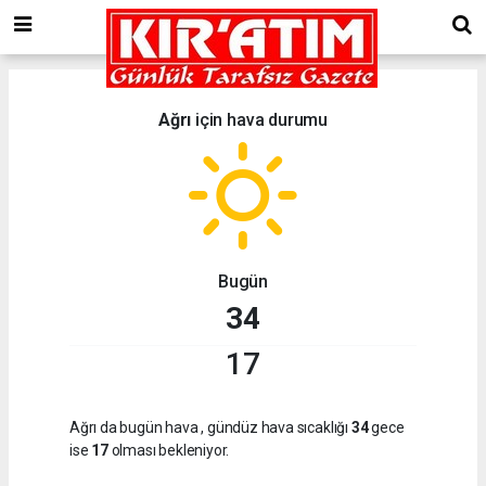
Ağrı
için hava durumu
Bugün
34
17
Ağrı da bugün hava
, gündüz hava sıcaklığı
34
gece
ise
17
olması bekleniyor.