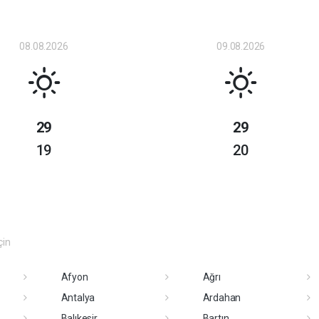
08.08.2026
09.08.2026
29
29
19
20
çin
Afyon
Ağrı
Antalya
Ardahan
Balıkesir
Bartın