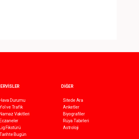
ERVİSLER
DİĞER
Hava Durumu
Sitede Ara
Yol ve Trafik
Anketler
Namaz Vakitleri
Biyografiler
Eczaneler
Rüya Tabirleri
Lig Fikstürü
Astroloji
Tarihte Bugün