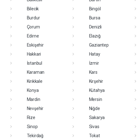
Bilecik
Bingöl
Burdur
Bursa
Çorum
Denizli
Edirne
Elazığ
Eskişehir
Gaziantep
Hakkari
Hatay
İstanbul
İzmir
Karaman
Kars
Kırıkkale
Kırşehir
Konya
Kütahya
Mardin
Mersin
Nevşehir
Niğde
Rize
Sakarya
Sinop
Sivas
Tekirdağ
Tokat