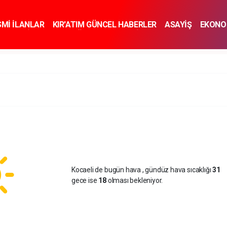
SMİ İLANLAR
KIR'ATIM GÜNCEL HABERLER
ASAYİŞ
EKONO
KNOLOJİ
SPOR
SAĞLIK
YAŞAM
İNSAN VE TOPLUM
SA
Kocaeli de bugün hava
, gündüz hava sıcaklığı
31
gece ise
18
olması bekleniyor.