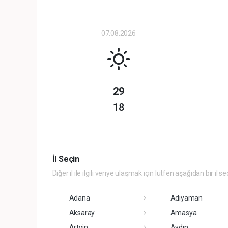
07.08.2026
29
18
İl Seçin
Diğer il ile ilgili veriye ulaşmak için lütfen aşağıdan bir il se
Adana
Adıyaman
Aksaray
Amasya
Artvin
Aydın