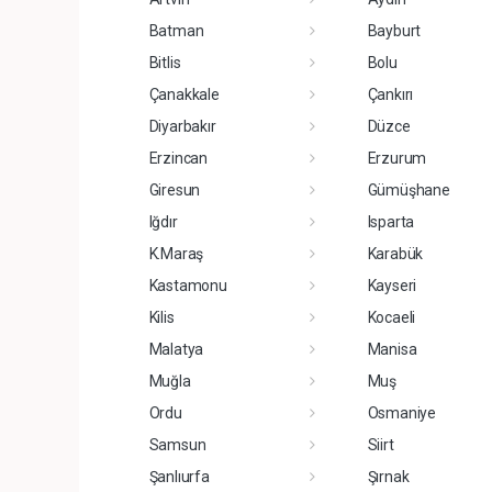
Batman
Bayburt
Bitlis
Bolu
Çanakkale
Çankırı
Diyarbakır
Düzce
Erzincan
Erzurum
Giresun
Gümüşhane
Iğdır
Isparta
K.Maraş
Karabük
Kastamonu
Kayseri
Kilis
Kocaeli
Malatya
Manisa
Muğla
Muş
Ordu
Osmaniye
Samsun
Siirt
Şanlıurfa
Şırnak