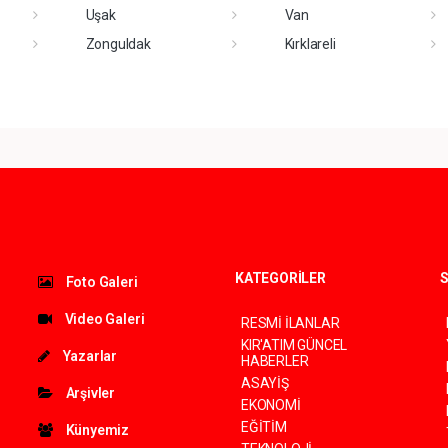
Uşak
Van
Zonguldak
Kırklareli
KATEGORİLER
S
Foto Galeri
Video Galeri
RESMİ İLANLAR
KIR'ATIM GÜNCEL
Yazarlar
HABERLER
ASAYİŞ
Arşivler
EKONOMİ
EĞİTİM
Künyemiz