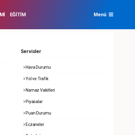
Mİ
EĞİTİM
Menü
NAT
ÇEVRE
Servisler
Hava Durumu
Yol ve Trafik
Namaz Vakitleri
Piyasalar
Puan Durumu
Eczaneler