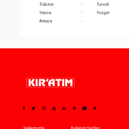
Trabzon
Tunceli
Yalova
Yozgat
Ankara
Pro-0.133
Hakkımızda
Kullanım Şartları