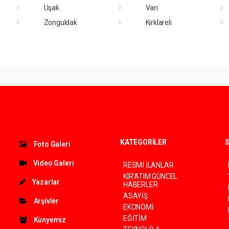
Uşak
Van
Zonguldak
Kırklareli
KATEGORİLER
S
Foto Galeri
Video Galeri
RESMİ İLANLAR
KIR'ATIM GÜNCEL
Yazarlar
HABERLER
ASAYİŞ
Arşivler
EKONOMİ
EĞİTİM
Künyemiz