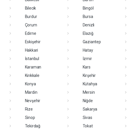
Bilecik
Bingöl
Burdur
Bursa
Çorum
Denizli
Edirne
Elazığ
Eskişehir
Gaziantep
Hakkari
Hatay
İstanbul
İzmir
Karaman
Kars
Kırıkkale
Kırşehir
Konya
Kütahya
Mardin
Mersin
Nevşehir
Niğde
Rize
Sakarya
Sinop
Sivas
Tekirdağ
Tokat