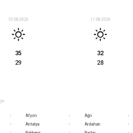
10.08.2026
11.08.2026
35
32
29
28
çin
Afyon
Ağrı
Antalya
Ardahan
Balıkesir
Bartın