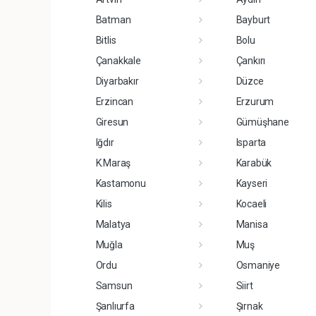
Batman
Bayburt
Bitlis
Bolu
Çanakkale
Çankırı
Diyarbakır
Düzce
Erzincan
Erzurum
Giresun
Gümüşhane
Iğdır
Isparta
K.Maraş
Karabük
Kastamonu
Kayseri
Kilis
Kocaeli
Malatya
Manisa
Muğla
Muş
Ordu
Osmaniye
Samsun
Siirt
Şanlıurfa
Şırnak