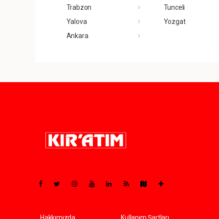
Trabzon
Tunceli
Yalova
Yozgat
Ankara
Pro-0.144
Hakkımızda
Kullanım Şartları