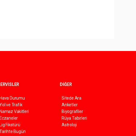
ERVİSLER
DİĞER
Hava Durumu
Sitede Ara
Yol ve Trafik
Anketler
Namaz Vakitleri
Biyografiler
Eczaneler
Rüya Tabirleri
Lig Fikstürü
Astroloji
Tarihte Bugün