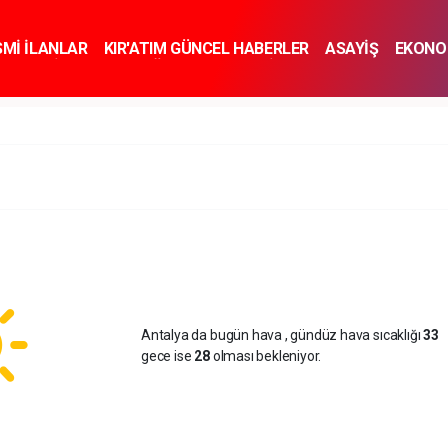
SMİ İLANLAR
KIR'ATIM GÜNCEL HABERLER
ASAYİŞ
EKONO
KNOLOJİ
SPOR
SAĞLIK
YAŞAM
İNSAN VE TOPLUM
SA
Antalya da bugün hava
, gündüz hava sıcaklığı
33
gece ise
28
olması bekleniyor.