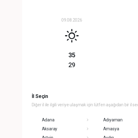
09.08.2026
35
29
İl Seçin
Diğer il ile ilgili veriye ulaşmak için lütfen aşağıdan bir il se
Adana
Adıyaman
Aksaray
Amasya
Artvin
Aydın