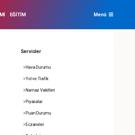
Mİ
EĞİTİM
Menü
NAT
ÇEVRE
Servisler
Hava Durumu
Yol ve Trafik
Namaz Vakitleri
Piyasalar
Puan Durumu
Eczaneler