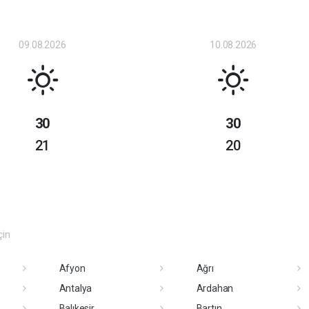
09.08.2026
10.08.2026
30
30
21
20
çin
Afyon
Ağrı
Antalya
Ardahan
Balıkesir
Bartın