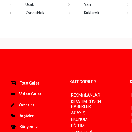
Uşak
Van
Zonguldak
Kırklareli
KATEGORİLER
S
Foto Galeri
Video Galeri
RESMİ İLANLAR
KIR'ATIM GÜNCEL
Yazarlar
HABERLER
ASAYİŞ
Arşivler
EKONOMİ
EĞİTİM
Künyemiz