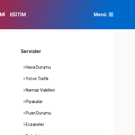
Mİ
EĞİTİM
Menü
NAT
ÇEVRE
Servisler
Hava Durumu
Yol ve Trafik
Namaz Vakitleri
Piyasalar
Puan Durumu
Eczaneler