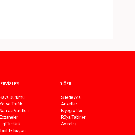
ERVİSLER
DİĞER
Hava Durumu
Sitede Ara
Yol ve Trafik
Anketler
Namaz Vakitleri
Biyografiler
Eczaneler
Rüya Tabirleri
Lig Fikstürü
Astroloji
Tarihte Bugün