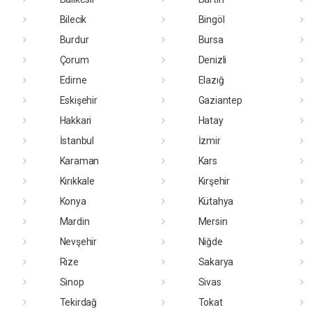
Bilecik
Bingöl
Burdur
Bursa
Çorum
Denizli
Edirne
Elazığ
Eskişehir
Gaziantep
Hakkari
Hatay
İstanbul
İzmir
Karaman
Kars
Kırıkkale
Kırşehir
Konya
Kütahya
Mardin
Mersin
Nevşehir
Niğde
Rize
Sakarya
Sinop
Sivas
Tekirdağ
Tokat