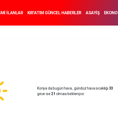
SMİ İLANLAR
KIR'ATIM GÜNCEL HABERLER
ASAYİŞ
EKONO
KNOLOJİ
SPOR
SAĞLIK
YAŞAM
İNSAN VE TOPLUM
SA
Konya da bugün hava
, gündüz hava sıcaklığı
33
gece ise
21
olması bekleniyor.