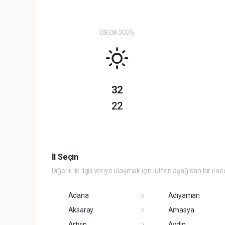
08.08.2026
32
22
İl Seçin
Diğer il ile ilgili veriye ulaşmak için lütfen aşağıdan bir il se
Adana
Adıyaman
Aksaray
Amasya
Artvin
Aydın