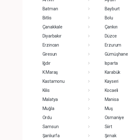
Batman
Bayburt
Bitlis
Bolu
Çanakkale
Çankırı
Diyarbakır
Düzce
Erzincan
Erzurum
Giresun
Gümüşhane
Iğdır
Isparta
K.Maraş
Karabük
Kastamonu
Kayseri
Kilis
Kocaeli
Malatya
Manisa
Muğla
Muş
Ordu
Osmaniye
Samsun
Siirt
Şanlıurfa
Şırnak