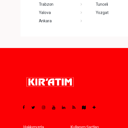
Trabzon
Tunceli
Yalova
Yozgat
Ankara
Pro-0.126
Hakkımızda
Kullanım Şartları