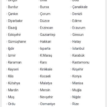
Bingöl
Bitlis
Bolu
Burdur
Bursa
Çanakkale
Çankırı
Çorum
Denizli
Diyarbakır
Düzce
Edirne
Elazığ
Erzincan
Erzurum
Eskişehir
Gaziantep
Giresun
Gümüşhane
Hakkari
Hatay
Iğdır
Isparta
İstanbul
İzmir
K.Maraş
Karabük
Karaman
Kars
Kastamonu
Kayseri
Kırıkkale
Kırşehir
Kilis
Kocaeli
Konya
Kütahya
Malatya
Manisa
Mardin
Mersin
Muğla
Muş
Nevşehir
Niğde
Ordu
Osmaniye
Rize