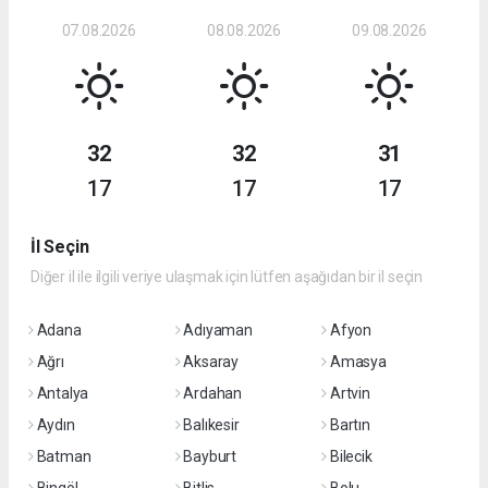
07.08.2026
08.08.2026
09.08.2026
32
32
31
17
17
17
İl Seçin
Diğer il ile ilgili veriye ulaşmak için lütfen aşağıdan bir il seçin
Adana
Adıyaman
Afyon
Ağrı
Aksaray
Amasya
Antalya
Ardahan
Artvin
Aydın
Balıkesir
Bartın
Batman
Bayburt
Bilecik