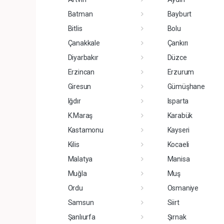
Batman
Bayburt
Bitlis
Bolu
Çanakkale
Çankırı
Diyarbakır
Düzce
Erzincan
Erzurum
Giresun
Gümüşhane
Iğdır
Isparta
K.Maraş
Karabük
Kastamonu
Kayseri
Kilis
Kocaeli
Malatya
Manisa
Muğla
Muş
Ordu
Osmaniye
Samsun
Siirt
Şanlıurfa
Şırnak