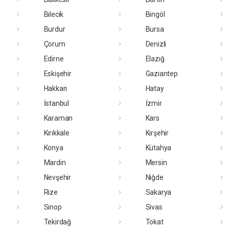
Bilecik
Bingöl
Burdur
Bursa
Çorum
Denizli
Edirne
Elazığ
Eskişehir
Gaziantep
Hakkari
Hatay
İstanbul
İzmir
Karaman
Kars
Kırıkkale
Kırşehir
Konya
Kütahya
Mardin
Mersin
Nevşehir
Niğde
Rize
Sakarya
Sinop
Sivas
Tekirdağ
Tokat