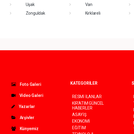
Uşak
Van
Zonguldak
Kırklareli
KATEGORİLER
S
Foto Galeri
Video Galeri
RESMİ İLANLAR
KIR'ATIM GÜNCEL
Yazarlar
HABERLER
ASAYİŞ
Arşivler
EKONOMİ
EĞİTİM
Künyemiz