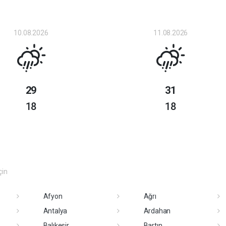
10.08.2026
11.08.2026
29
31
18
18
çin
Afyon
Ağrı
Antalya
Ardahan
Balıkesir
Bartın