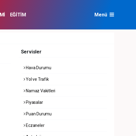
Mİ
EĞİTİM
Menü
NAT
ÇEVRE
Servisler
Hava Durumu
Yol ve Trafik
Namaz Vakitleri
Piyasalar
Puan Durumu
Eczaneler