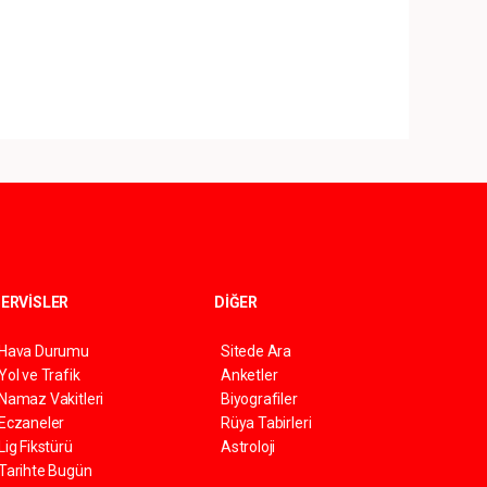
ERVİSLER
DİĞER
Hava Durumu
Sitede Ara
Yol ve Trafik
Anketler
Namaz Vakitleri
Biyografiler
Eczaneler
Rüya Tabirleri
Lig Fikstürü
Astroloji
Tarihte Bugün