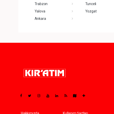
Trabzon
Tunceli
Yalova
Yozgat
Ankara
Pro-0.122
Hakkımızda
Kullanım Şartları