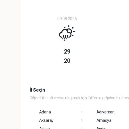
09.08.2026
29
20
İl Seçin
Diğer il ile ilgili veriye ulaşmak için lütfen aşağıdan bir il se
Adana
Adıyaman
Aksaray
Amasya
Artvin
Aydın