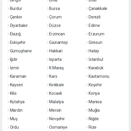
Bingöl
Bitlis
Bolu
Burdur
Bursa
Çanakkale
Çankırı
Çorum
Denizli
Diyarbakır
Düzce
Edirne
Elazığ
Erzincan
Erzurum
Eskişehir
Gaziantep
Giresun
Gümüşhane
Hakkari
Hatay
Iğdır
Isparta
İstanbul
İzmir
K.Maraş
Karabük
Karaman
Kars
Kastamonu
Kayseri
Kırıkkale
Kırşehir
Kilis
Kocaeli
Konya
Kütahya
Malatya
Manisa
Mardin
Mersin
Muğla
Muş
Nevşehir
Niğde
Ordu
Osmaniye
Rize