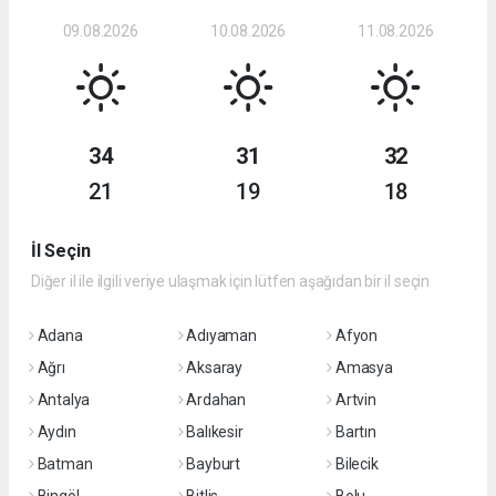
09.08.2026
10.08.2026
11.08.2026
34
31
32
21
19
18
İl Seçin
Diğer il ile ilgili veriye ulaşmak için lütfen aşağıdan bir il seçin
Adana
Adıyaman
Afyon
Ağrı
Aksaray
Amasya
Antalya
Ardahan
Artvin
Aydın
Balıkesir
Bartın
Batman
Bayburt
Bilecik