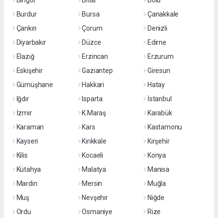
Bingöl
Bitlis
Bolu
Burdur
Bursa
Çanakkale
Çankırı
Çorum
Denizli
Diyarbakır
Düzce
Edirne
Elazığ
Erzincan
Erzurum
Eskişehir
Gaziantep
Giresun
Gümüşhane
Hakkari
Hatay
Iğdır
Isparta
İstanbul
İzmir
K.Maraş
Karabük
Karaman
Kars
Kastamonu
Kayseri
Kırıkkale
Kırşehir
Kilis
Kocaeli
Konya
Kütahya
Malatya
Manisa
Mardin
Mersin
Muğla
Muş
Nevşehir
Niğde
Ordu
Osmaniye
Rize