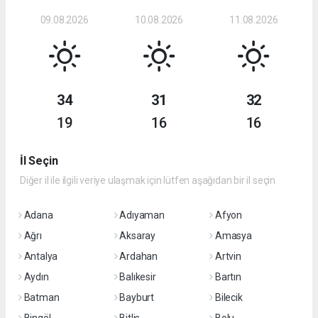
09.08.2026
10.08.2026
11.08.2026
34
31
32
19
16
16
İl Seçin
Diğer il ile ilgili veriye ulaşmak için lütfen aşağıdan bir il seçin
Adana
Adıyaman
Afyon
Ağrı
Aksaray
Amasya
Antalya
Ardahan
Artvin
Aydın
Balıkesir
Bartın
Batman
Bayburt
Bilecik