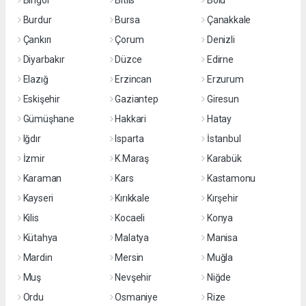
Bingöl
Bitlis
Bolu
Burdur
Bursa
Çanakkale
Çankırı
Çorum
Denizli
Diyarbakır
Düzce
Edirne
Elazığ
Erzincan
Erzurum
Eskişehir
Gaziantep
Giresun
Gümüşhane
Hakkari
Hatay
Iğdır
Isparta
İstanbul
İzmir
K.Maraş
Karabük
Karaman
Kars
Kastamonu
Kayseri
Kırıkkale
Kırşehir
Kilis
Kocaeli
Konya
Kütahya
Malatya
Manisa
Mardin
Mersin
Muğla
Muş
Nevşehir
Niğde
Ordu
Osmaniye
Rize