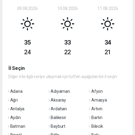
09.08.2026
10.08.2026
11.08.2026
35
33
34
24
22
21
İl Seçin
Diğer il ile ilgili veriye ulaşmak için lütfen aşağıdan bir il seçin
Adana
Adıyaman
Afyon
Ağrı
Aksaray
Amasya
Antalya
Ardahan
Artvin
Aydın
Balıkesir
Bartın
Batman
Bayburt
Bilecik