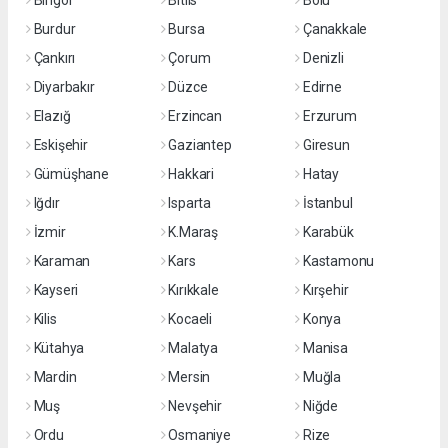
Bingöl
Bitlis
Bolu
Burdur
Bursa
Çanakkale
Çankırı
Çorum
Denizli
Diyarbakır
Düzce
Edirne
Elazığ
Erzincan
Erzurum
Eskişehir
Gaziantep
Giresun
Gümüşhane
Hakkari
Hatay
Iğdır
Isparta
İstanbul
İzmir
K.Maraş
Karabük
Karaman
Kars
Kastamonu
Kayseri
Kırıkkale
Kırşehir
Kilis
Kocaeli
Konya
Kütahya
Malatya
Manisa
Mardin
Mersin
Muğla
Muş
Nevşehir
Niğde
Ordu
Osmaniye
Rize