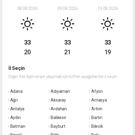
08.08.2026
09.08.2026
10.08.2026
33
33
33
20
21
19
İl Seçin
Diğer il ile ilgili veriye ulaşmak için lütfen aşağıdan bir il seçin
Adana
Adıyaman
Afyon
Ağrı
Aksaray
Amasya
Antalya
Ardahan
Artvin
Aydın
Balıkesir
Bartın
Batman
Bayburt
Bilecik