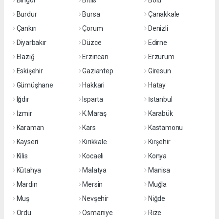
Bingöl
Bitlis
Bolu
Burdur
Bursa
Çanakkale
Çankırı
Çorum
Denizli
Diyarbakır
Düzce
Edirne
Elazığ
Erzincan
Erzurum
Eskişehir
Gaziantep
Giresun
Gümüşhane
Hakkari
Hatay
Iğdır
Isparta
İstanbul
İzmir
K.Maraş
Karabük
Karaman
Kars
Kastamonu
Kayseri
Kırıkkale
Kırşehir
Kilis
Kocaeli
Konya
Kütahya
Malatya
Manisa
Mardin
Mersin
Muğla
Muş
Nevşehir
Niğde
Ordu
Osmaniye
Rize