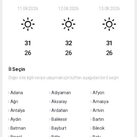
11.08.2026
12.08.2026
13.08.2026
31
32
31
26
26
26
İl Seçin
Diğer il ile ilgili veriye ulaşmak için lütfen aşağıdan bir il seçin
Adana
Adıyaman
Afyon
Ağrı
Aksaray
Amasya
Antalya
Ardahan
Artvin
Aydın
Balıkesir
Bartın
Batman
Bayburt
Bilecik