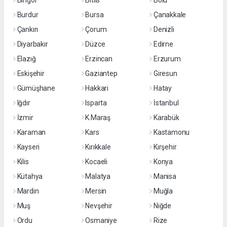
Bingöl
Bitlis
Bolu
Burdur
Bursa
Çanakkale
Çankırı
Çorum
Denizli
Diyarbakır
Düzce
Edirne
Elazığ
Erzincan
Erzurum
Eskişehir
Gaziantep
Giresun
Gümüşhane
Hakkari
Hatay
Iğdır
Isparta
İstanbul
İzmir
K.Maraş
Karabük
Karaman
Kars
Kastamonu
Kayseri
Kırıkkale
Kırşehir
Kilis
Kocaeli
Konya
Kütahya
Malatya
Manisa
Mardin
Mersin
Muğla
Muş
Nevşehir
Niğde
Ordu
Osmaniye
Rize