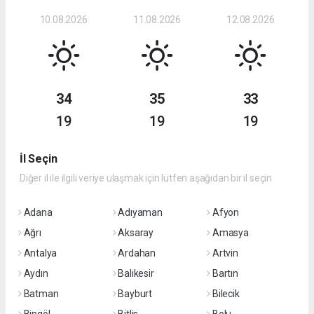
10.08.2026
11.08.2026
12.08.2026
34
35
33
19
19
19
İl Seçin
Diğer il ile ilgili veriye ulaşmak için lütfen aşağıdan bir il seçin
Adana
Adıyaman
Afyon
Ağrı
Aksaray
Amasya
Antalya
Ardahan
Artvin
Aydın
Balıkesir
Bartın
Batman
Bayburt
Bilecik