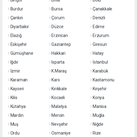
Bingöl
Bitlis
Bolu
Burdur
Bursa
Çanakkale
Çankırı
Çorum
Denizli
Diyarbakır
Düzce
Edirne
Elazığ
Erzincan
Erzurum
Eskişehir
Gaziantep
Giresun
Gümüşhane
Hakkari
Hatay
Iğdır
Isparta
İstanbul
İzmir
K.Maraş
Karabük
Karaman
Kars
Kastamonu
Kayseri
Kırıkkale
Kırşehir
Kilis
Kocaeli
Konya
Kütahya
Malatya
Manisa
Mardin
Mersin
Muğla
Muş
Nevşehir
Niğde
Ordu
Osmaniye
Rize