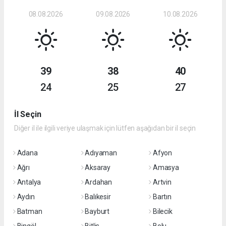
08.08.2026
09.08.2026
10.08.2026
39
38
40
24
25
27
İl Seçin
Diğer il ile ilgili veriye ulaşmak için lütfen aşağıdan bir il seçin
Adana
Adıyaman
Afyon
Ağrı
Aksaray
Amasya
Antalya
Ardahan
Artvin
Aydın
Balıkesir
Bartın
Batman
Bayburt
Bilecik