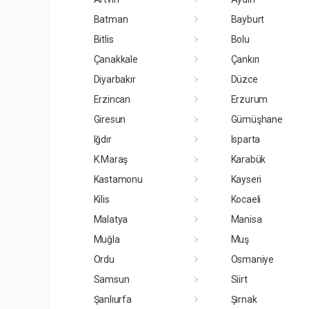
Batman
Bayburt
Bitlis
Bolu
Çanakkale
Çankırı
Diyarbakır
Düzce
Erzincan
Erzurum
Giresun
Gümüşhane
Iğdır
Isparta
K.Maraş
Karabük
Kastamonu
Kayseri
Kilis
Kocaeli
Malatya
Manisa
Muğla
Muş
Ordu
Osmaniye
Samsun
Siirt
Şanlıurfa
Şırnak