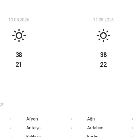
10.08.2026
11.08.2026
38
38
21
22
çin
Afyon
Ağrı
Antalya
Ardahan
Balıkesir
Bartın