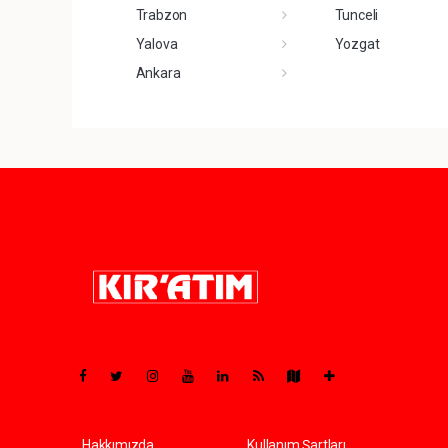
Trabzon
Tunceli
Yalova
Yozgat
Ankara
Pro-0.105
Hakkımızda
Kullanım Şartları