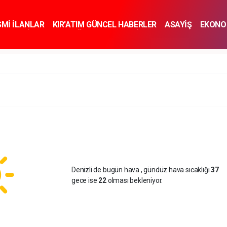
SMİ İLANLAR
KIR'ATIM GÜNCEL HABERLER
ASAYİŞ
EKONO
KNOLOJİ
SPOR
SAĞLIK
YAŞAM
İNSAN VE TOPLUM
SA
Denizli de bugün hava
, gündüz hava sıcaklığı
37
gece ise
22
olması bekleniyor.