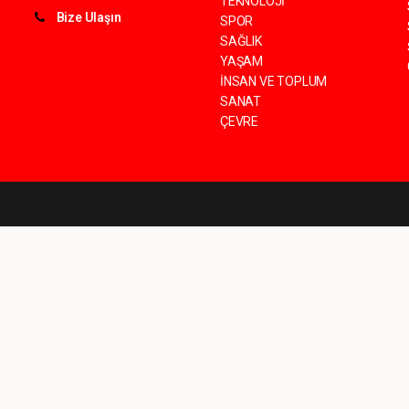
TEKNOLOJİ
Bize Ulaşın
SPOR
SAĞLIK
YAŞAM
İNSAN VE TOPLUM
SANAT
ÇEVRE
©
haber yazılımı
haber paketi
haber scripti
haber yazılım
haber script