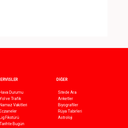
ERVİSLER
DİĞER
Hava Durumu
Sitede Ara
Yol ve Trafik
Anketler
Namaz Vakitleri
Biyografiler
Eczaneler
Rüya Tabirleri
Lig Fikstürü
Astroloji
Tarihte Bugün