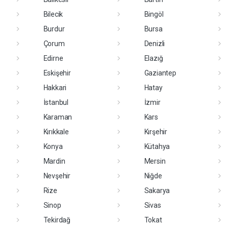
Bilecik
Bingöl
Burdur
Bursa
Çorum
Denizli
Edirne
Elazığ
Eskişehir
Gaziantep
Hakkari
Hatay
İstanbul
İzmir
Karaman
Kars
Kırıkkale
Kırşehir
Konya
Kütahya
Mardin
Mersin
Nevşehir
Niğde
Rize
Sakarya
Sinop
Sivas
Tekirdağ
Tokat