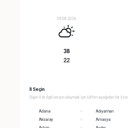
09.08.2026
38
22
İl Seçin
Diğer il ile ilgili veriye ulaşmak için lütfen aşağıdan bir il se
Adana
Adıyaman
Aksaray
Amasya
Artvin
Aydın