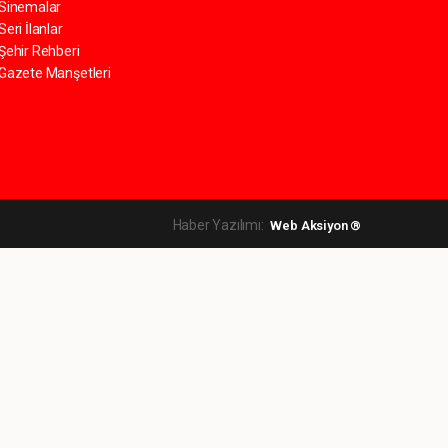
Sinemalar
Seri İlanlar
Şehir Rehberi
Gazete Manşetleri
Haber Yazılımı:
Web Aksiyon ®