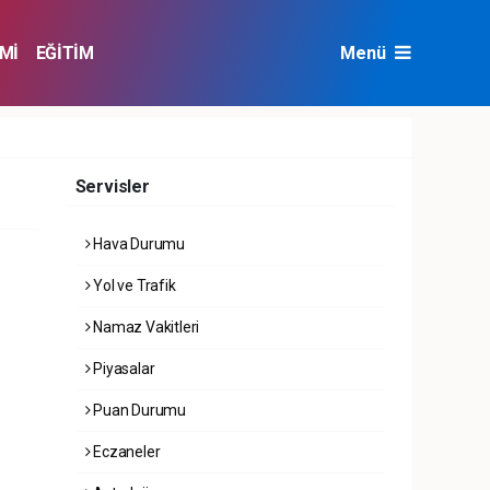
Mİ
EĞİTİM
Menü
NAT
ÇEVRE
Servisler
Hava Durumu
Yol ve Trafik
Namaz Vakitleri
Piyasalar
Puan Durumu
Eczaneler