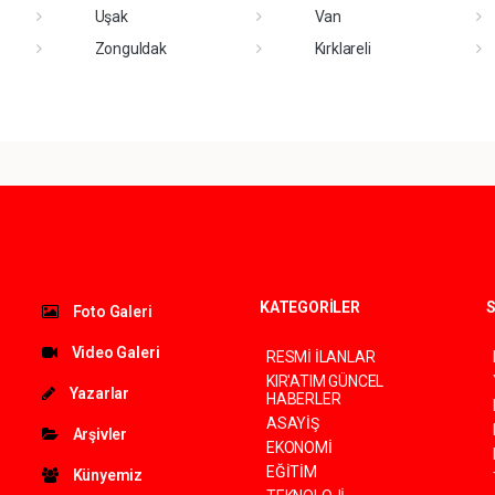
Uşak
Van
Zonguldak
Kırklareli
KATEGORİLER
S
Foto Galeri
Video Galeri
RESMİ İLANLAR
KIR'ATIM GÜNCEL
Yazarlar
HABERLER
ASAYİŞ
Arşivler
EKONOMİ
EĞİTİM
Künyemiz